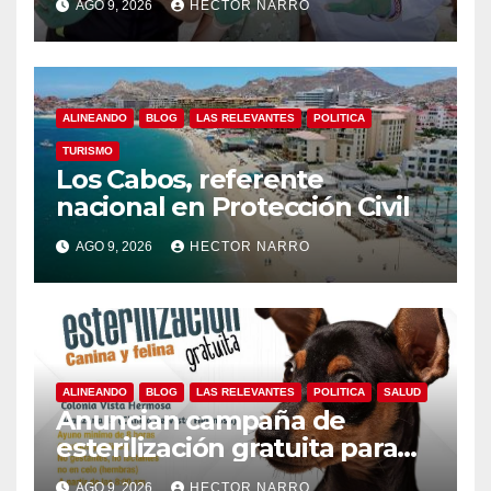
AGO 9, 2026
HECTOR NARRO
ALINEANDO
BLOG
LAS RELEVANTES
POLITICA
TURISMO
Los Cabos, referente
nacional en Protección Civil
AGO 9, 2026
HECTOR NARRO
ALINEANDO
BLOG
LAS RELEVANTES
POLITICA
SALUD
Anuncian campaña de
esterilización gratuita para
perros y gatos en San José
AGO 9, 2026
HECTOR NARRO