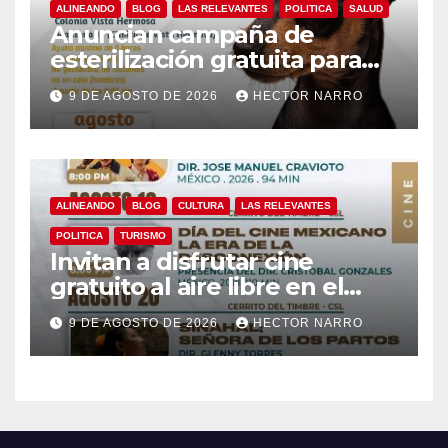
ALINEANDO
BLOG
LAS RELEVANTES
POLITICA
SALUD
Anuncian campaña de
esterilización gratuita para
perros y gatos en San José
9 DE AGOSTO DE 2026
HECTOR NARRO
del Cabo
ALINEANDO
BLOG
CULTURA
LAS RELEVANTES
POLITICA
TURISMO
Invitan a disfrutar cine
gratuito al aire libre en el
Cerrito del Timbre de Cabo
9 DE AGOSTO DE 2026
HECTOR NARRO
San Lucas