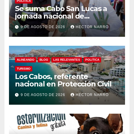
POLITICA
Se suma Cabo San Lucas a
jornada nacional de
reforestación
9 DE AGOSTO DE 2026
HECTOR NARRO
ALINEANDO
BLOG
LAS RELEVANTES
POLITICA
TURISMO
Los Cabos, referente
nacional en Protección Civil
9 DE AGOSTO DE 2026
HECTOR NARRO