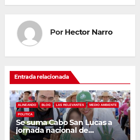
Por
Hector Narro
Entrada relacionada
ALINEANDO
BLOG
LAS RELEVANTES
MEDIO AMBIENTE
POLITICA
Se suma Cabo San Lucas a
jornada nacional de
reforestación