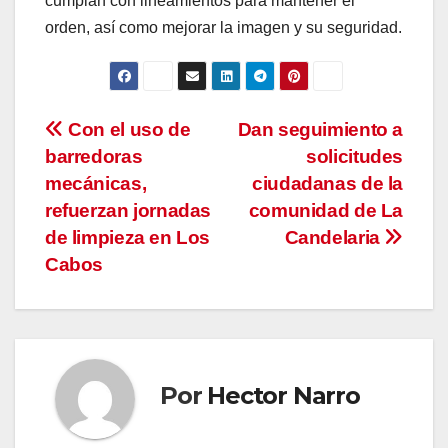
cumplan con lineamientos para mantener el
orden, así como mejorar la imagen y su seguridad.
Navegación
Con el uso de
Dan seguimiento a
barredoras
solicitudes
de
mecánicas,
ciudadanas de la
entradas
refuerzan jornadas
comunidad de La
de limpieza en Los
Candelaria
Cabos
Por
Hector Narro