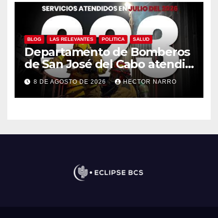
BLOG
LAS RELEVANTES
POLITICA
SALUD
Departamento de Bomberos
de San José del Cabo atendió
323 emergencias durante
8 DE AGOSTO DE 2026
HECTOR NARRO
julio