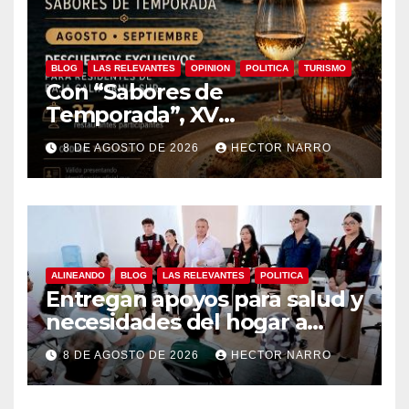
BLOG
LAS RELEVANTES
OPINION
POLITICA
TURISMO
Con “Sabores de
Temporada”, XV
Ayuntamiento de Los Cabos y
8 DE AGOSTO DE 2026
HECTOR NARRO
Canirac impulsan consumo
local con beneficios para
residentes de BCS
ALINEANDO
BLOG
LAS RELEVANTES
POLITICA
Entregan apoyos para salud y
necesidades del hogar a
familias de Cabo San Lucas
8 DE AGOSTO DE 2026
HECTOR NARRO