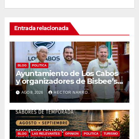
Entrada relacionada
BLOG
POLITICA
Ayuntamiento de Los Cabos
y organizadores de Bisbee’s
coordinan acciones para
AGO 8, 2026
HECTOR NARRO
edición 2026
BLOG
LAS RELEVANTES
OPINION
POLITICA
TURISMO