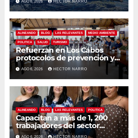
AGO 6, 2026
HECTOR NARRO
refuerza la prevención y
garantiza un destino seguro
ALINEANDO
BLOG
LAS RELEVANTES
MEDIO AMBIENTE
POLITICA
SALUD
TURISMO
Refuerzan en Los Cabos
protocolos de prevención y
rescate en playas ante oleaje
AGO 6, 2026
HECTOR NARRO
y temporada de ciclones
ALINEANDO
BLOG
LAS RELEVANTES
POLITICA
Capacitan a más de 1, 200
trabajadores del sector
hotelero en derechos
AGO 6, 2026
HECTOR NARRO