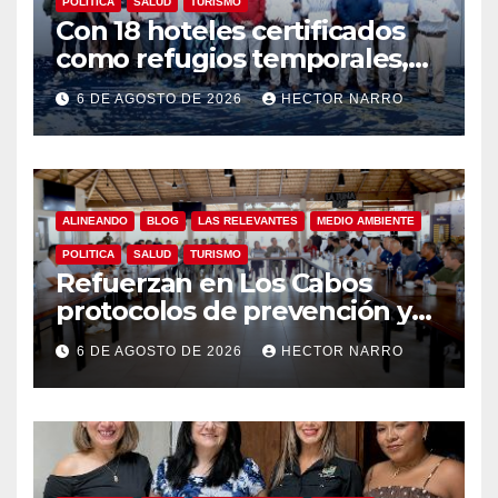
POLITICA
SALUD
TURISMO
Con 18 hoteles certificados
como refugios temporales,
Gobierno de Los Cabos
6 DE AGOSTO DE 2026
HECTOR NARRO
refuerza la prevención y
garantiza un destino seguro
ALINEANDO
BLOG
LAS RELEVANTES
MEDIO AMBIENTE
POLITICA
SALUD
TURISMO
Refuerzan en Los Cabos
protocolos de prevención y
rescate en playas ante oleaje
6 DE AGOSTO DE 2026
HECTOR NARRO
y temporada de ciclones