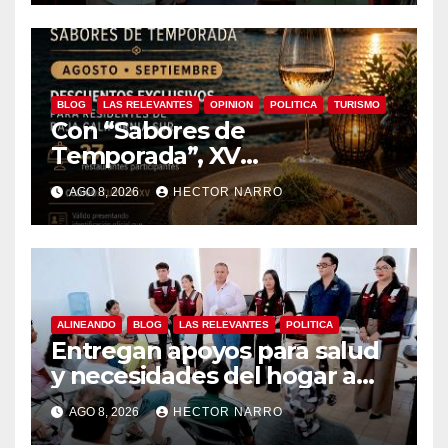
BLOG
LAS RELEVANTES
OPINION
POLITICA
TURISMO
Con “Sabores de
Temporada”, XV
Ayuntamiento de Los Cabos
AGO 8, 2026
HECTOR NARRO
y Canirac impulsan consumo
local con beneficios para
residentes de BCS
ALINEANDO
BLOG
LAS RELEVANTES
POLITICA
Entregan apoyos para salud
y necesidades del hogar a
familias de Cabo San Lucas
AGO 8, 2026
HECTOR NARRO