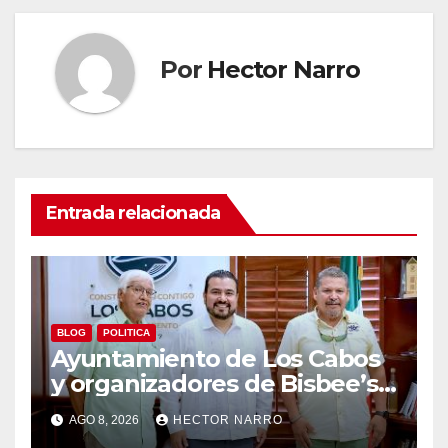
Por
Hector Narro
Entrada relacionada
BLOG
POLITICA
Ayuntamiento de Los Cabos
y organizadores de Bisbee’s
coordinan acciones para
AGO 8, 2026
HECTOR NARRO
edición 2026