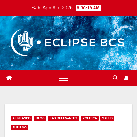
Saltar
Sáb. Ago 8th, 2026
8:36:20 AM
al
contenido
ALINEANDO
BLOG
LAS RELEVANTES
POLITICA
SALUD
TURISMO