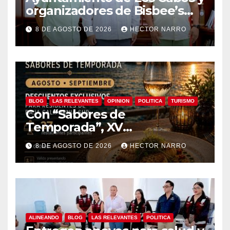
organizadores de Bisbee’s
coordinan acciones para
8 DE AGOSTO DE 2026
HECTOR NARRO
edición 2026
BLOG
LAS RELEVANTES
OPINION
POLITICA
TURISMO
Con “Sabores de
Temporada”, XV
Ayuntamiento de Los Cabos y
8 DE AGOSTO DE 2026
HECTOR NARRO
Canirac impulsan consumo
local con beneficios para
residentes de BCS
ALINEANDO
BLOG
LAS RELEVANTES
POLITICA