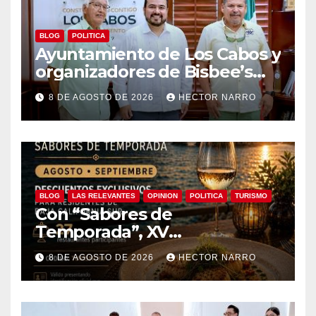
BLOG
POLITICA
Ayuntamiento de Los Cabos y
organizadores de Bisbee’s
coordinan acciones para
8 DE AGOSTO DE 2026
HECTOR NARRO
edición 2026
BLOG
LAS RELEVANTES
OPINION
POLITICA
TURISMO
Con “Sabores de
Temporada”, XV
Ayuntamiento de Los Cabos y
8 DE AGOSTO DE 2026
HECTOR NARRO
Canirac impulsan consumo
local con beneficios para
residentes de BCS