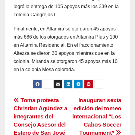
logró la entrega de 105 apoyos más los 339 en la
colonia Cangrejos I.
Finalmente, en Altamira se otorgaron 45 apoyos
más 686 de los otorgados en Altamira Plus y 190
en Altamira Residencial. En el fraccionamiento
Altezza se dieron 30 apoyos mientras que en la
colonia. Miranda se otorgaron 45 apoyos más 10
en la colonia Mesa colorada.
Navegación
Toma protesta
Inauguran sexta
Christian Agúndez a
edición del torneo
de
integrantes del
internacional “Los
entradas
Consejo Asesor del
Cabos Soccer
Estero de San José
Tournament”