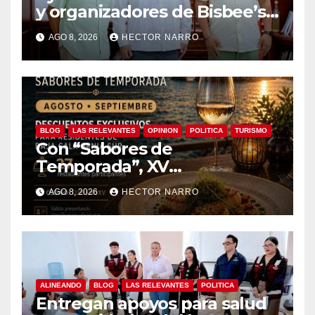
y organizadores de Bisbee’s
coordinan acciones para
AGO 8, 2026
HECTOR NARRO
edición 2026
BLOG
LAS RELEVANTES
OPINION
POLITICA
TURISMO
Con “Sabores de
Temporada”, XV
Ayuntamiento de Los Cabos
AGO 8, 2026
HECTOR NARRO
y Canirac impulsan consumo
local con beneficios para
residentes de BCS
ALINEANDO
BLOG
LAS RELEVANTES
POLITICA
Entregan apoyos para salud