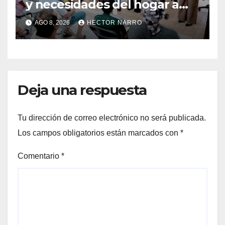
y necesidades del hogar a
familias de Cabo San Lucas
AGO 8, 2026
HECTOR NARRO
Deja una respuesta
Tu dirección de correo electrónico no será publicada.
Los campos obligatorios están marcados con
*
Comentario
*