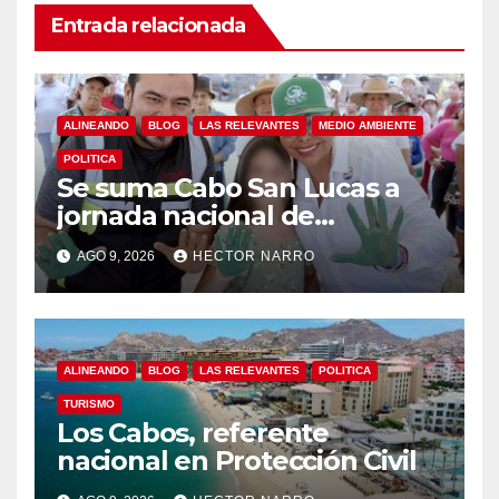
Entrada relacionada
ALINEANDO
BLOG
LAS RELEVANTES
MEDIO AMBIENTE
POLITICA
Se suma Cabo San Lucas a
jornada nacional de
reforestación
AGO 9, 2026
HECTOR NARRO
ALINEANDO
BLOG
LAS RELEVANTES
POLITICA
TURISMO
Los Cabos, referente
nacional en Protección Civil