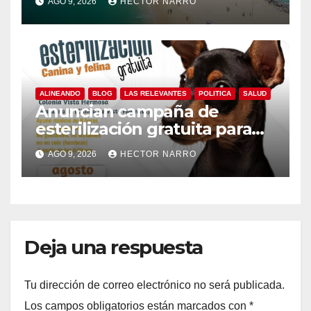
AGO 9, 2026
HECTOR NARRO
ALINEANDO
BLOG
LAS RELEVANTES
POLITICA
SALUD
Anuncian campaña de
esterilización gratuita para
perros y gatos en San José
AGO 9, 2026
HECTOR NARRO
del Cabo
Deja una respuesta
Tu dirección de correo electrónico no será publicada.
Los campos obligatorios están marcados con
*