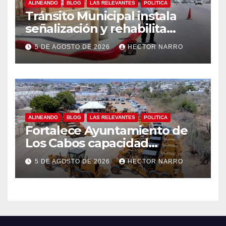
ALINEANDO
BLOG
LAS RELEVANTES
POLITICA
Tránsito Municipal instala
señalización y rehabilita
cruces peatonales en Los
5 DE AGOSTO DE 2026
HECTOR NARRO
Cabos
ALINEANDO
BLOG
LAS RELEVANTES
POLITICA
Fortalece Ayuntamiento de
Los Cabos capacidad
operativa de Servicios
5 DE AGOSTO DE 2026
HECTOR NARRO
Públicos con recursos del
FISAM