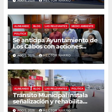
AGO 5, 2026
HECTOR NARRO
auxilios para jóvenes
ALINEANDO
BLOG
LAS RELEVANTES
MEDIO AMBIENTE
POLITICA
Se anticipa Ayuntamiento de
Los Cabos con acciones
preventivas ante lluvias en el
AGO 5, 2026
HECTOR NARRO
centro histórico
ALINEANDO
BLOG
LAS RELEVANTES
POLITICA
Tránsito Municipal instala
señalización y rehabilita
cruces peatonales en Los
AGO 5, 2026
HECTOR NARRO