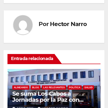
Por
Hector Narro
Entrada relacionada
ALINEANDO
BLOG
LAS RELEVANTES
POLITICA
SALUD
Se suma Los Cabos a
Jornadas por la Paz con
capacitación en primeros