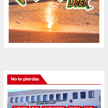
No te pierdas
ALINEANDO
BLOG
LAS RELEVANTES
POLITICA
SALUD