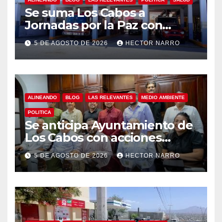
Se suma Los Cabos a
Jornadas por la Paz con
capacitación en primeros
5 DE AGOSTO DE 2026
HECTOR NARRO
auxilios para jóvenes
ALINEANDO
BLOG
LAS RELEVANTES
MEDIO AMBIENTE
POLITICA
Se anticipa Ayuntamiento de
Los Cabos con acciones
preventivas ante lluvias en el
5 DE AGOSTO DE 2026
HECTOR NARRO
centro histórico