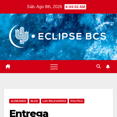
Saltar
Sáb. Ago 8th, 2026
6:04:03 AM
al
contenido
ALINEANDO
BLOG
LAS RELEVANTES
POLITICA
Entrega