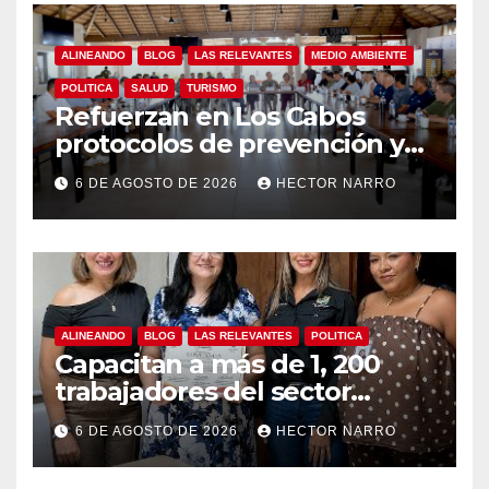
ALINEANDO
BLOG
LAS RELEVANTES
MEDIO AMBIENTE
POLITICA
SALUD
TURISMO
Refuerzan en Los Cabos
protocolos de prevención y
rescate en playas ante oleaje
6 DE AGOSTO DE 2026
HECTOR NARRO
y temporada de ciclones
ALINEANDO
BLOG
LAS RELEVANTES
POLITICA
Capacitan a más de 1, 200
trabajadores del sector
hotelero en derechos
6 DE AGOSTO DE 2026
HECTOR NARRO
humanos y respeto laboral
en Los Cabos