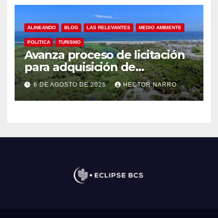
ALINEANDO
BLOG
LAS RELEVANTES
MEDIO AMBIENTE
POLITICA
TURISMO
Avanza proceso de licitación
para adquisición de
maquinaria del Plan de
6 DE AGOSTO DE 2026
HECTOR NARRO
Regeneración del Estero
Josefino