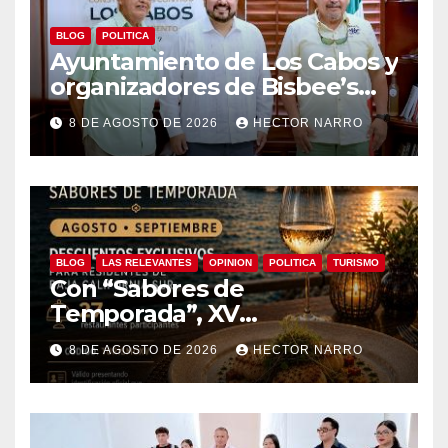
BLOG
POLITICA
Ayuntamiento de Los Cabos y
organizadores de Bisbee’s
coordinan acciones para
8 DE AGOSTO DE 2026
HECTOR NARRO
edición 2026
BLOG
LAS RELEVANTES
OPINION
POLITICA
TURISMO
Con “Sabores de
Temporada”, XV
Ayuntamiento de Los Cabos y
8 DE AGOSTO DE 2026
HECTOR NARRO
Canirac impulsan consumo
local con beneficios para
residentes de BCS