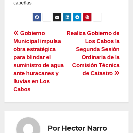
cabeñas.
Navegación
Gobierno
Realiza Gobierno de
Municipal impulsa
Los Cabos la
de
obra estratégica
Segunda Sesión
entradas
para blindar el
Ordinaria de la
suministro de agua
Comisión Técnica
ante huracanes y
de Catastro
lluvias en Los
Cabos
Por
Hector Narro