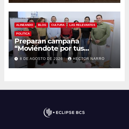
ALINEANDO
BLOG
CULTURA
LAS RELEVANTES
POLITICA
Preparan campaña
“Moviéndote por tus
Derechos 2026” para
8 DE AGOSTO DE 2026
HECTOR NARRO
fortalecer la promoción y
protección de los derechos
humanos