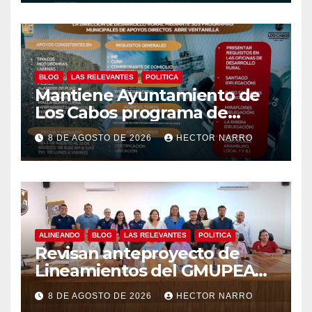
BLOG
LAS RELEVANTES
POLITICA
Mantiene Ayuntamiento de
Los Cabos programa de
apoyos para agricultores,
8 DE AGOSTO DE 2026
HECTOR NARRO
ganaderos y apicultores
ALINEANDO
BLOG
LAS RELEVANTES
POLITICA
Revisan anteproyecto de
Lineamientos del GMUPEA
en Los Cabos
8 DE AGOSTO DE 2026
HECTOR NARRO