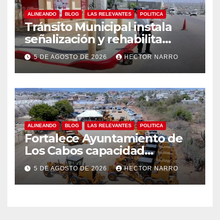
ALINEANDO
BLOG
LAS RELEVANTES
POLITICA
Tránsito Municipal instala
señalización y rehabilita
cruces peatonales en Los
5 DE AGOSTO DE 2026
HECTOR NARRO
Cabos
ALINEANDO
BLOG
LAS RELEVANTES
POLITICA
Fortalece Ayuntamiento de
Los Cabos capacidad
operativa de Servicios
5 DE AGOSTO DE 2026
HECTOR NARRO
Públicos con recursos del
FISAM