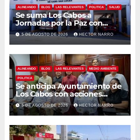
ALINEANDO
BLOG
LAS RELEVANTES
POLITICA
SALUD
Se suma Los Cabos a
Jornadas por la Paz con
capacitación en primeros
5 DE AGOSTO DE 2026
HECTOR NARRO
auxilios para jóvenes
ALINEANDO
BLOG
LAS RELEVANTES
MEDIO AMBIENTE
POLITICA
Se anticipa Ayuntamiento de
Los Cabos con acciones
preventivas ante lluvias en el
5 DE AGOSTO DE 2026
HECTOR NARRO
centro histórico