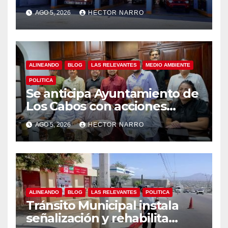
capacitación en primeros
AGO 5, 2026
HECTOR NARRO
auxilios para jóvenes
ALINEANDO
BLOG
LAS RELEVANTES
MEDIO AMBIENTE
POLITICA
Se anticipa Ayuntamiento de
Los Cabos con acciones
preventivas ante lluvias en el
AGO 5, 2026
HECTOR NARRO
centro histórico
ALINEANDO
BLOG
LAS RELEVANTES
POLITICA
Tránsito Municipal instala
señalización y rehabilita