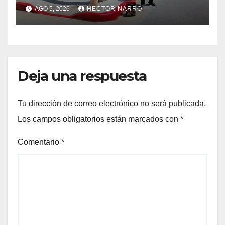
cruces peatonales en Los
AGO 5, 2026
HECTOR NARRO
Cabos
Deja una respuesta
Tu dirección de correo electrónico no será publicada.
Los campos obligatorios están marcados con
*
Comentario
*