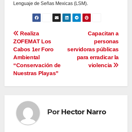
Lenguaje de Señas Mexicas (LSM).
Navegación
Realiza
Capacitan a
ZOFEMAT Los
personas
de
Cabos 1er Foro
servidoras públicas
entradas
Ambiental
para erradicar la
“Conservación de
violencia
Nuestras Playas”
Por
Hector Narro