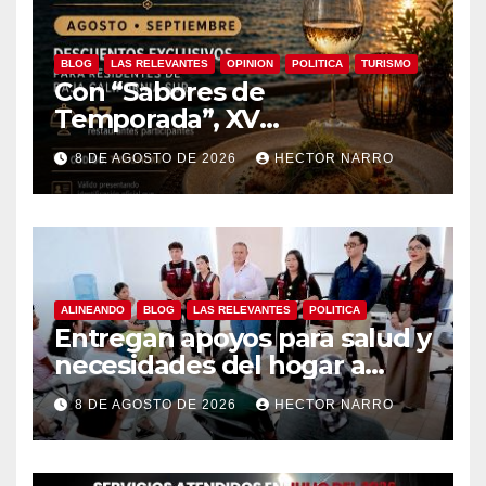
BLOG
LAS RELEVANTES
OPINION
POLITICA
TURISMO
Con “Sabores de
Temporada”, XV
Ayuntamiento de Los Cabos y
8 DE AGOSTO DE 2026
HECTOR NARRO
Canirac impulsan consumo
local con beneficios para
residentes de BCS
ALINEANDO
BLOG
LAS RELEVANTES
POLITICA
Entregan apoyos para salud y
necesidades del hogar a
familias de Cabo San Lucas
8 DE AGOSTO DE 2026
HECTOR NARRO