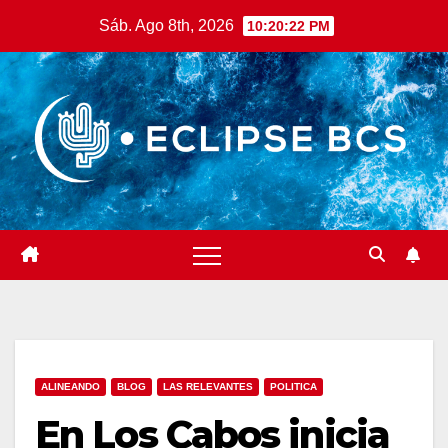
Saltar
Sáb. Ago 8th, 2026
10:20:24 PM
al
contenido
ALINEANDO
BLOG
LAS RELEVANTES
POLITICA
En Los Cabos inicia