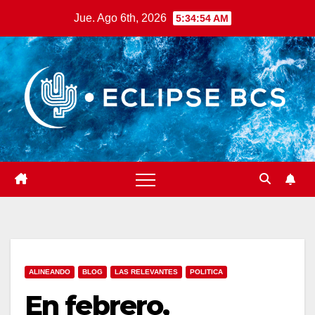
Saltar
Jue. Ago 6th, 2026
5:34:55 AM
al
contenido
ALINEANDO
BLOG
LAS RELEVANTES
POLITICA
En febrero,