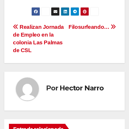
Navegación
Realizan Jornada
Filosurfeando…
de Empleo en la
de
colonia Las Palmas
entradas
de CSL
Por
Hector Narro