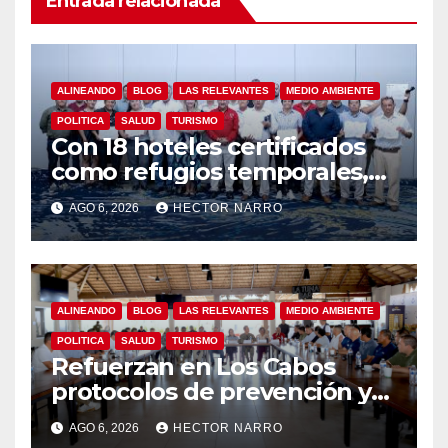
Entrada relacionada
ALINEANDO
BLOG
LAS RELEVANTES
MEDIO AMBIENTE
POLITICA
SALUD
TURISMO
Con 18 hoteles certificados
como refugios temporales,
Gobierno de Los Cabos
AGO 6, 2026
HECTOR NARRO
refuerza la prevención y
garantiza un destino seguro
ALINEANDO
BLOG
LAS RELEVANTES
MEDIO AMBIENTE
POLITICA
SALUD
TURISMO
Refuerzan en Los Cabos
protocolos de prevención y
rescate en playas ante oleaje
AGO 6, 2026
HECTOR NARRO
y temporada de ciclones