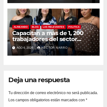
ALINEANDO
BLOG
LAS RELEVANTES
POLITICA
Capacitan a más de 1, 200
trabajadores del sector
hotelero en derechos
AGO 6, 2026
HECTOR NARRO
humanos y respeto laboral
en Los Cabos
Deja una respuesta
Tu dirección de correo electrónico no será publicada.
Los campos obligatorios están marcados con
*