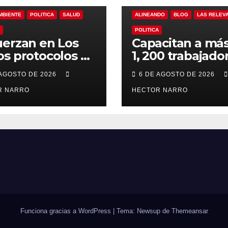
MBIENTE
POLITICA
SALUD
ALINEANDO
BLOG
LAS RELEV
POLITICA
erzan en Los
Capacitan a má
s protocolos de
1, 200 trabajado
ención y
del sector hotel
 AGOSTO DE 2026
6 DE AGOSTO DE 2026
ate en playas
en derechos
 oleaje y
R NARRO
humanos y resp
HECTOR NARRO
porada de
laboral en Los 
ones
Funciona gracias a WordPress
|
Tema: Newsup de
Themeansar