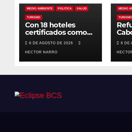
MEDIO AMBIENTE
POLITICA
SALUD
MEDIO A
TURISMO
TURISMO
Con 18 hoteles
Refu
certificados como
Cabo
refugios
prev
6 DE AGOSTO DE 2026
6 DE
temporales,
resc
Gobierno de Los
HECTOR NARRO
ante
HECTO
Cabos refuerza la
tem
prevención y
cicl
garantiza un destino
seguro