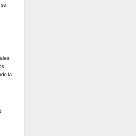
 se
e
gales
os
ndo la
o