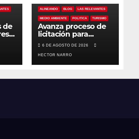
ANTES
ALINEANDO
BLOG
LAS RELEVANTES
MEDIO AMBIENTE
POLITICA
TURISMO
s de
Avanza proceso de
res
licitación para
ero
adquisición de
6 DE AGOSTO DE 2026
maquinaria del Plan
eto
de Regeneración
HECTOR NARRO
Cabos
del Estero Josefino