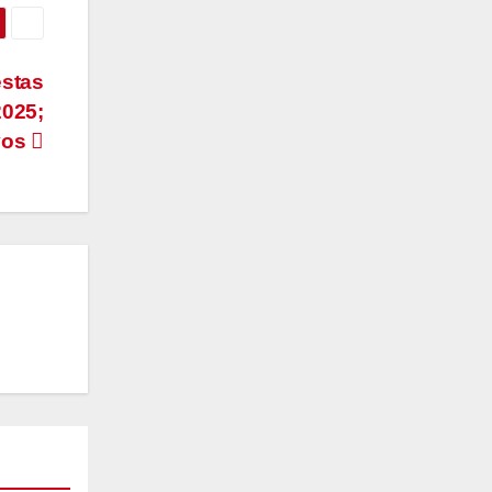
estas
2025;
vos