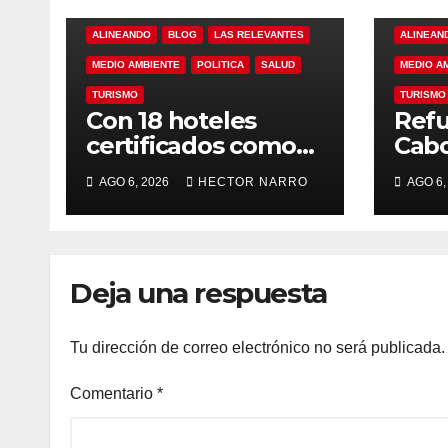
ALINEANDO
BLOG
LAS RELEVANTES
ALINEAN
MEDIO AMBIENTE
POLITICA
SALUD
MEDIO A
TURISMO
TURISMO
Con 18 hoteles
Refu
certificados como
Cabo
refugios
de p
AGO 6, 2026
HECTOR NARRO
AGO 6,
temporales,
resc
Gobierno de Los
ante
Cabos refuerza la
tem
prevención y
cicl
Deja una respuesta
garantiza un
destino seguro
Tu dirección de correo electrónico no será publicada.
Comentario
*