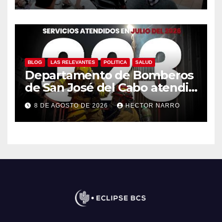
BLOG
LAS RELEVANTES
POLITICA
SALUD
Departamento de Bomberos
de San José del Cabo atendió
323 emergencias durante
8 DE AGOSTO DE 2026
HECTOR NARRO
julio