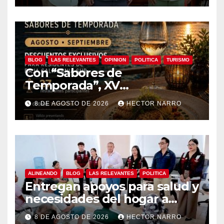
BLOG
LAS RELEVANTES
OPINION
POLITICA
TURISMO
Con “Sabores de
Temporada”, XV
Ayuntamiento de Los Cabos y
8 DE AGOSTO DE 2026
HECTOR NARRO
Canirac impulsan consumo
local con beneficios para
residentes de BCS
ALINEANDO
BLOG
LAS RELEVANTES
POLITICA
Entregan apoyos para salud y
necesidades del hogar a
familias de Cabo San Lucas
8 DE AGOSTO DE 2026
HECTOR NARRO