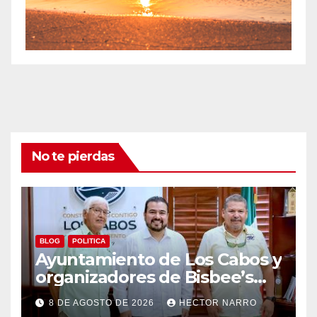
No te pierdas
BLOG
POLITICA
Ayuntamiento de Los Cabos y
organizadores de Bisbee’s
coordinan acciones para
8 DE AGOSTO DE 2026
HECTOR NARRO
edición 2026