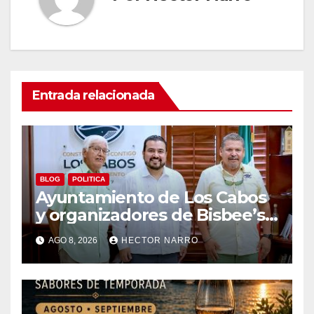
Entrada relacionada
BLOG
POLITICA
Ayuntamiento de Los Cabos
y organizadores de Bisbee’s
coordinan acciones para
AGO 8, 2026
HECTOR NARRO
edición 2026