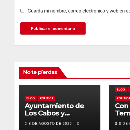
Guarda mi nombre, correo electrónico y web en e
No te pierdas
BLOG
BLOG
POLITICA
POLITIC
Ayuntamiento de
Con 
Los Cabos y
Tem
organizadores de
Ayu
8 DE AGOSTO DE 2026
8 DE
Bisbee’s coordinan
Los 