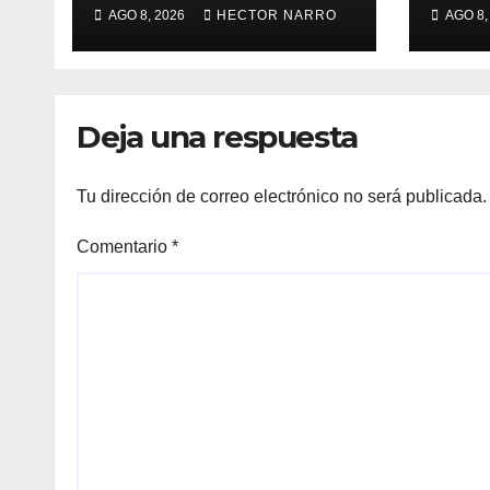
organizadores de
Ayu
AGO 8, 2026
HECTOR NARRO
AGO 8,
Bisbee’s coordinan
Los 
acciones para
imp
edición 2026
loca
para
Deja una respuesta
BCS
Tu dirección de correo electrónico no será publicada.
Comentario
*