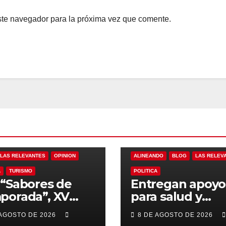
ste navegador para la próxima vez que comente.
LAS RELEVANTES
OPINION
ALINEANDO
BLOG
LAS RELEV
A
TURISMO
POLITICA
“Sabores de
Entregan apoyo
porada”, XV
para salud y
ntamiento de
necesidades de
 AGOSTO DE 2026
8 DE AGOSTO DE 2026
Cabos y Canirac
hogar a familias