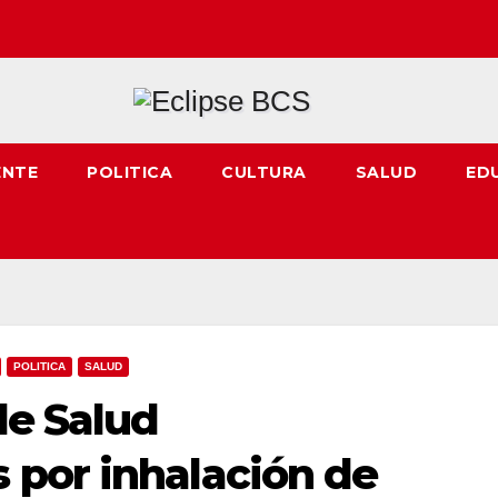
ENTE
POLITICA
CULTURA
SALUD
ED
POLITICA
SALUD
de Salud
por inhalación de