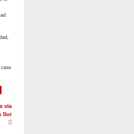
dad
dad,
n caso
a vía
a Sur