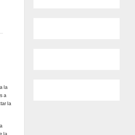
a la
s a
tar la
ra
e la