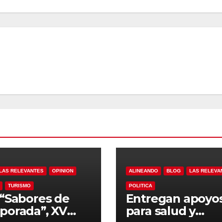
LAS RELEVANTES
OPINION
ALINEANDO
BLOG
LAS RELEVA
TURISMO
POLITICA
“Sabores de
Entregan apoyo
orada”, XV
para salud y