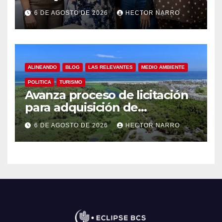
hotelero en derechos
6 DE AGOSTO DE 2026
HECTOR NARRO
humanos y respeto laboral
en Los Cabos
ALINEANDO
BLOG
LAS RELEVANTES
MEDIO AMBIENTE
POLITICA
TURISMO
Avanza proceso de licitación
para adquisición de
maquinaria del Plan de
6 DE AGOSTO DE 2026
HECTOR NARRO
Regeneración del Estero
Josefino