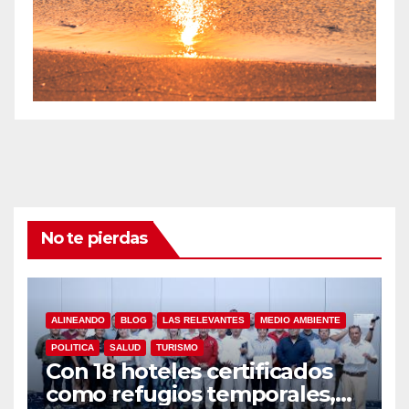
No te pierdas
ALINEANDO
BLOG
LAS RELEVANTES
MEDIO AMBIENTE
POLITICA
SALUD
TURISMO
Con 18 hoteles certificados
como refugios temporales,