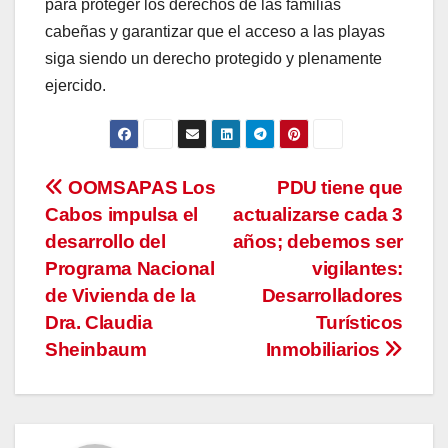
para proteger los derechos de las familias
cabeñas y garantizar que el acceso a las playas
siga siendo un derecho protegido y plenamente
ejercido.
Navegación
OOMSAPAS Los
PDU tiene que
Cabos impulsa el
actualizarse cada 3
de
desarrollo del
años; debemos ser
entradas
Programa Nacional
vigilantes:
de Vivienda de la
Desarrolladores
Dra. Claudia
Turísticos
Sheinbaum
Inmobiliarios