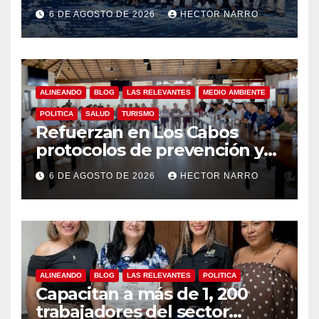
Gobierno de Los Cabos
6 DE AGOSTO DE 2026
HECTOR NARRO
refuerza la prevención y
garantiza un destino seguro
ALINEANDO
BLOG
LAS RELEVANTES
MEDIO AMBIENTE
POLITICA
SALUD
TURISMO
Refuerzan en Los Cabos
protocolos de prevención y
rescate en playas ante oleaje
6 DE AGOSTO DE 2026
HECTOR NARRO
y temporada de ciclones
ALINEANDO
BLOG
LAS RELEVANTES
POLITICA
Capacitan a más de 1, 200
trabajadores del sector