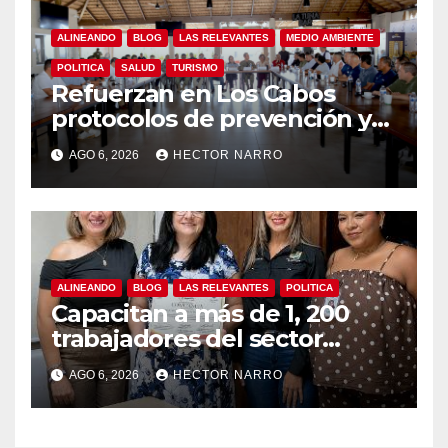
ALINEANDO
BLOG
LAS RELEVANTES
MEDIO AMBIENTE
POLITICA
SALUD
TURISMO
Refuerzan en Los Cabos
protocolos de prevención y
rescate en playas ante oleaje
AGO 6, 2026
HECTOR NARRO
y temporada de ciclones
ALINEANDO
BLOG
LAS RELEVANTES
POLITICA
Capacitan a más de 1, 200
trabajadores del sector
hotelero en derechos
AGO 6, 2026
HECTOR NARRO
humanos y respeto laboral
en Los Cabos