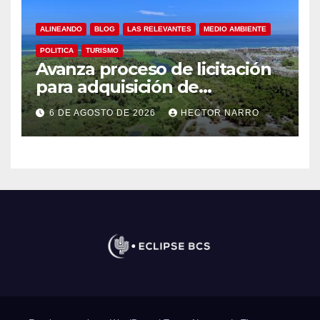
ALINEANDO
BLOG
LAS RELEVANTES
MEDIO AMBIENTE
POLITICA
TURISMO
Avanza proceso de licitación
para adquisición de
maquinaria del Plan de
6 DE AGOSTO DE 2026
HECTOR NARRO
Regeneración del Estero
Josefino