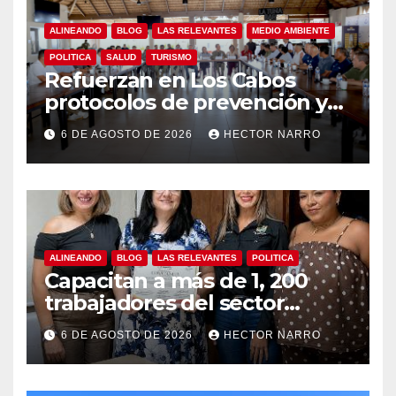
ALINEANDO
BLOG
LAS RELEVANTES
MEDIO AMBIENTE
POLITICA
SALUD
TURISMO
Refuerzan en Los Cabos
protocolos de prevención y
rescate en playas ante oleaje
6 DE AGOSTO DE 2026
HECTOR NARRO
y temporada de ciclones
ALINEANDO
BLOG
LAS RELEVANTES
POLITICA
Capacitan a más de 1, 200
trabajadores del sector
hotelero en derechos
6 DE AGOSTO DE 2026
HECTOR NARRO
humanos y respeto laboral
en Los Cabos