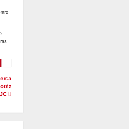
entro
e
uras
cerca
otriz
SJC