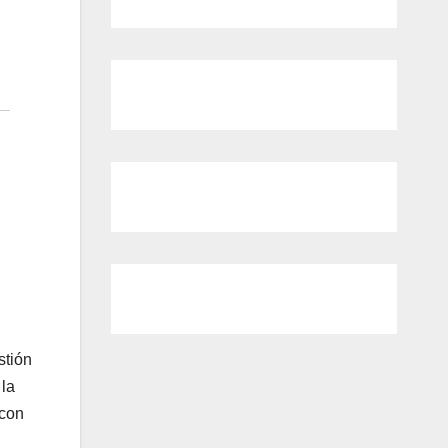
stión
 la
 con