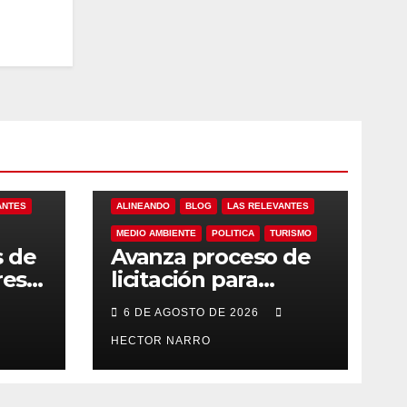
ANTES
ALINEANDO
BLOG
LAS RELEVANTES
MEDIO AMBIENTE
POLITICA
TURISMO
s de
Avanza proceso de
res
licitación para
ero
adquisición de
6 DE AGOSTO DE 2026
maquinaria del Plan
eto
de Regeneración
HECTOR NARRO
Cabos
del Estero Josefino