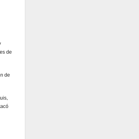
y
nes de
ón de
uis,
tacó