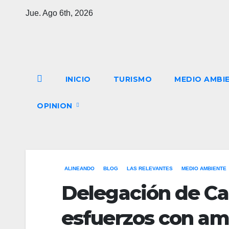
Saltar
Jue. Ago 6th, 2026
al
contenido
INICIO
TURISMO
MEDIO AMBI
OPINION
ALINEANDO
BLOG
LAS RELEVANTES
MEDIO AMBIENTE
Delegación de C
esfuerzos con amb