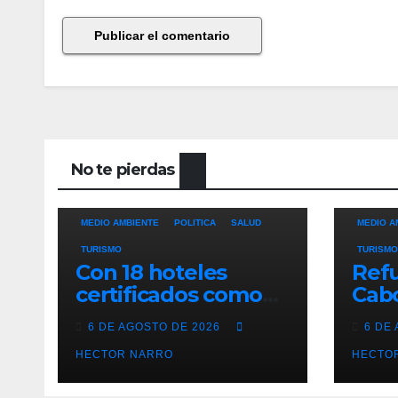
No te pierdas
ALINEANDO
BLOG
LAS RELEVANTES
ALINEAN
MEDIO AMBIENTE
POLITICA
SALUD
MEDIO A
TURISMO
TURISMO
Con 18 hoteles
Refu
certificados como
Cabo
refugios
prev
6 DE AGOSTO DE 2026
6 DE
temporales,
resc
Gobierno de Los
HECTOR NARRO
ante
HECTO
Cabos refuerza la
tem