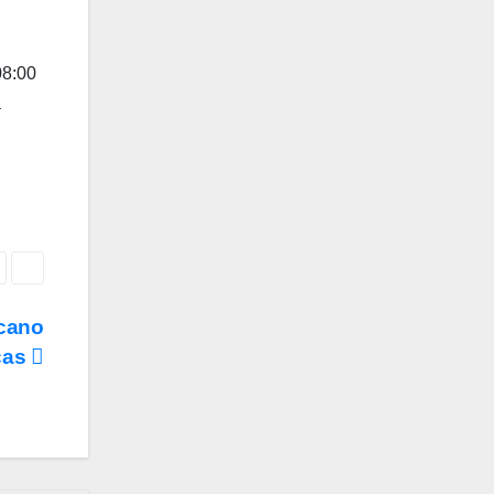
08:00
a
icano
cas