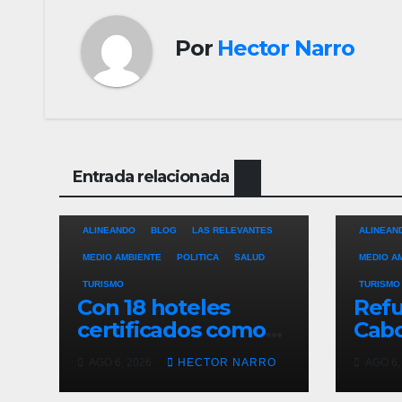
Por
Hector Narro
Entrada relacionada
ALINEANDO
BLOG
LAS RELEVANTES
ALINEAN
MEDIO AMBIENTE
POLITICA
SALUD
MEDIO A
TURISMO
TURISMO
Con 18 hoteles
Refu
certificados como
Cabo
refugios
de p
AGO 6, 2026
HECTOR NARRO
AGO 6,
temporales,
resc
Gobierno de Los
ante