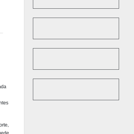
ada
ntes
orte,
puede