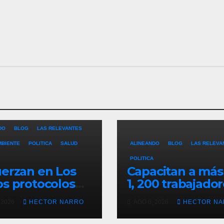
DO
BLOG
LAS RELEVANTES
MBIENTE
POLITICA
SALUD
ALINEANDO
BLOG
LAS RELEVA
POLITICA
erzan en Los
Capacitan a más
s protocolos
1, 200 trabajado
revención y
del sector hotel
 2026
HECTOR NARRO
AGO 6, 2026
HECTOR N
ate en playas
en derechos
 oleaje y
humanos y resp