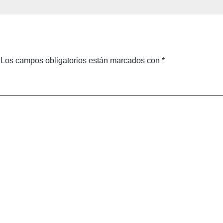
porada de
laboral en Los
ones
Cabos
Los campos obligatorios están marcados con
*