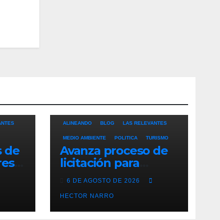
ANTES
ALINEANDO
BLOG
LAS RELEVANTES
MEDIO AMBIENTE
POLITICA
TURISMO
s de
Avanza proceso de
res
licitación para
ero
adquisición de
6 DE AGOSTO DE 2026
maquinaria del Plan
eto
de Regeneración
HECTOR NARRO
Cabos
del Estero Josefino