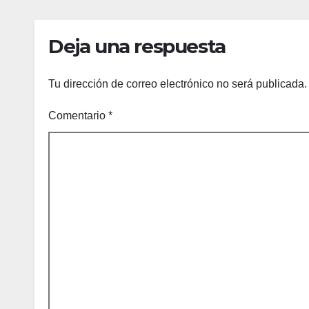
Cabos refuerza la
tem
prevención y
cicl
Deja una respuesta
garantiza un
destino seguro
Tu dirección de correo electrónico no será publicada.
Comentario
*