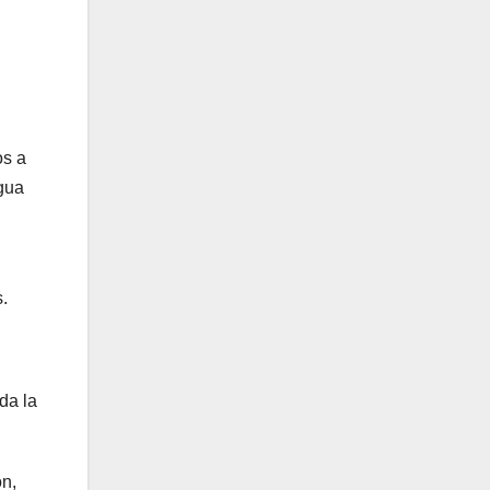
os a
agua
.
da la
ón,