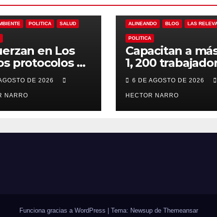
DO
BLOG
LAS RELEVANTES
MBIENTE
POLITICA
SALUD
ALINEANDO
BLOG
LAS RELEV
POLITICA
erzan en Los
Capacitan a má
s protocolos de
1, 200 trabajado
ención y
del sector hotel
 AGOSTO DE 2026
6 DE AGOSTO DE 2026
ate en playas
en derechos
 oleaje y
R NARRO
humanos y resp
HECTOR NARRO
porada de
laboral en Los 
ones
Funciona gracias a WordPress
|
Tema: Newsup de
Themeansar