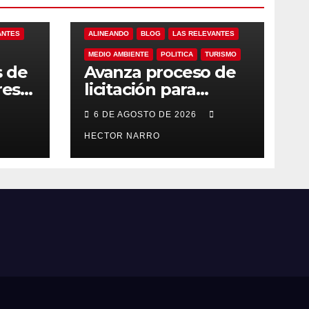
ANTES
ALINEANDO
BLOG
LAS RELEVANTES
MEDIO AMBIENTE
POLITICA
TURISMO
s de
Avanza proceso de
res
licitación para
ero
adquisición de
6 DE AGOSTO DE 2026
maquinaria del Plan
eto
de Regeneración
HECTOR NARRO
Cabos
del Estero Josefino