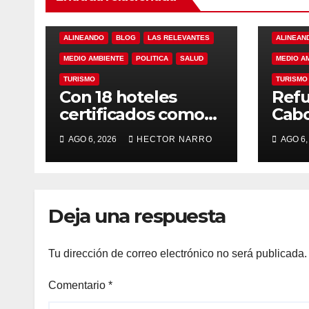
ALINEANDO
BLOG
LAS RELEVANTES
ALINEAN
MEDIO AMBIENTE
POLITICA
SALUD
MEDIO A
TURISMO
TURISMO
Con 18 hoteles
Refu
certificados como
Cabo
refugios
de p
AGO 6, 2026
HECTOR NARRO
AGO 6,
temporales,
resc
Gobierno de Los
ante
Cabos refuerza la
tem
prevención y
cicl
Deja una respuesta
garantiza un
destino seguro
Tu dirección de correo electrónico no será publicada.
Comentario
*