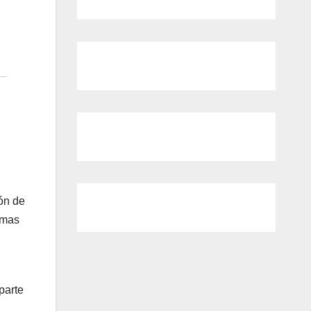
ión de
lmas
parte