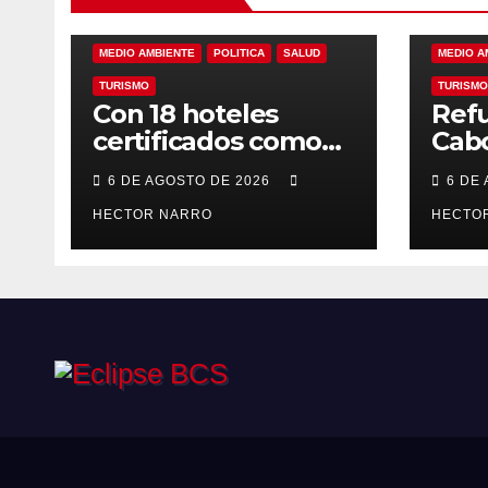
ALINEANDO
BLOG
LAS RELEVANTES
ALINEAN
MEDIO AMBIENTE
POLITICA
SALUD
MEDIO A
TURISMO
TURISMO
Con 18 hoteles
Refu
certificados como
Cabo
refugios
prev
6 DE AGOSTO DE 2026
6 DE
temporales,
resc
Gobierno de Los
HECTOR NARRO
ante
HECTO
Cabos refuerza la
tem
prevención y
cicl
garantiza un destino
seguro