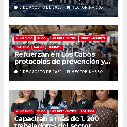
Gobierno de Los Cabos
6 DE AGOSTO DE 2026
HECTOR NARRO
refuerza la prevención y
garantiza un destino seguro
ALINEANDO
BLOG
LAS RELEVANTES
MEDIO AMBIENTE
POLITICA
SALUD
TURISMO
Refuerzan en Los Cabos
protocolos de prevención y
rescate en playas ante oleaje
6 DE AGOSTO DE 2026
HECTOR NARRO
y temporada de ciclones
ALINEANDO
BLOG
LAS RELEVANTES
POLITICA
Capacitan a más de 1, 200
trabajadores del sector