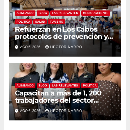
ALINEANDO
BLOG
LAS RELEVANTES
MEDIO AMBIENTE
POLITICA
SALUD
TURISMO
Refuerzan en Los Cabos
protocolos de prevención y
rescate en playas ante oleaje
AGO 6, 2026
HECTOR NARRO
y temporada de ciclones
ALINEANDO
BLOG
LAS RELEVANTES
POLITICA
Capacitan a más de 1, 200
trabajadores del sector
hotelero en derechos
AGO 6, 2026
HECTOR NARRO
humanos y respeto laboral
en Los Cabos