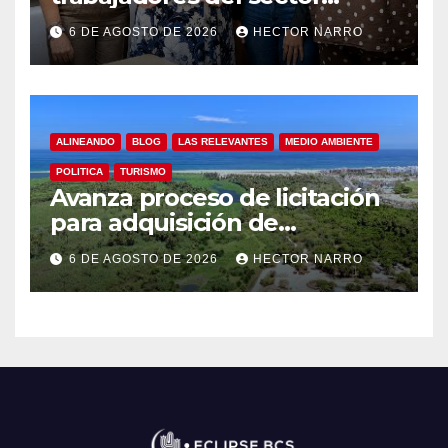
hotelero en derechos
6 DE AGOSTO DE 2026
HECTOR NARRO
humanos y respeto laboral
en Los Cabos
ALINEANDO
BLOG
LAS RELEVANTES
MEDIO AMBIENTE
POLITICA
TURISMO
Avanza proceso de licitación
para adquisición de
maquinaria del Plan de
6 DE AGOSTO DE 2026
HECTOR NARRO
Regeneración del Estero
Josefino