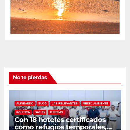
No te pierdas
ALINEANDO
BLOG
LAS RELEVANTES
MEDIO AMBIENTE
POLITICA
SALUD
TURISMO
Con 18 hoteles certificados
como refugios temporales,