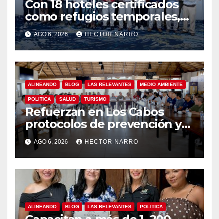
Con 18 hoteles certificados
como refugios temporales,
Gobierno de Los Cabos
AGO 6, 2026
HECTOR NARRO
refuerza la prevención y
garantiza un destino seguro
ALINEANDO
BLOG
LAS RELEVANTES
MEDIO AMBIENTE
POLITICA
SALUD
TURISMO
Refuerzan en Los Cabos
protocolos de prevención y
rescate en playas ante oleaje
AGO 6, 2026
HECTOR NARRO
y temporada de ciclones
ALINEANDO
BLOG
LAS RELEVANTES
POLITICA