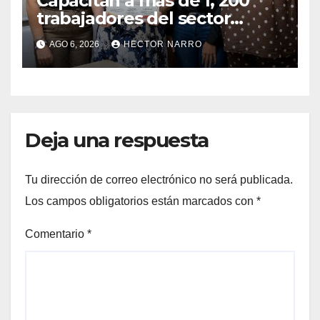
Capacitan a más de 1, 200
trabajadores del sector
hotelero en derechos
AGO 6, 2026
HECTOR NARRO
humanos y respeto laboral
en Los Cabos
Deja una respuesta
Tu dirección de correo electrónico no será publicada.
Los campos obligatorios están marcados con
*
Comentario
*