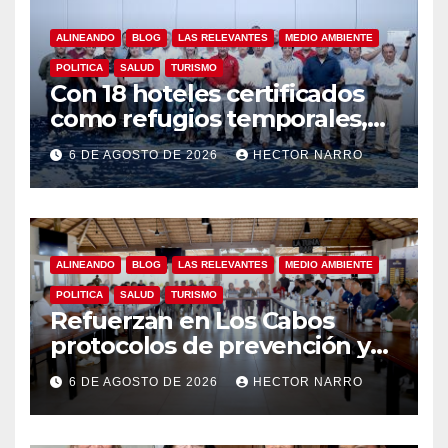
ALINEANDO
BLOG
LAS RELEVANTES
MEDIO AMBIENTE
POLITICA
SALUD
TURISMO
Con 18 hoteles certificados
como refugios temporales,
Gobierno de Los Cabos
6 DE AGOSTO DE 2026
HECTOR NARRO
refuerza la prevención y
garantiza un destino seguro
ALINEANDO
BLOG
LAS RELEVANTES
MEDIO AMBIENTE
POLITICA
SALUD
TURISMO
Refuerzan en Los Cabos
protocolos de prevención y
rescate en playas ante oleaje
6 DE AGOSTO DE 2026
HECTOR NARRO
y temporada de ciclones