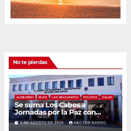
No te pierdas
ALINEANDO
BLOG
LAS RELEVANTES
POLITICA
SALUD
Se suma Los Cabos a
Jornadas por la Paz con
capacitación en primeros
5 DE AGOSTO DE 2026
HECTOR NARRO
auxilios para jóvenes