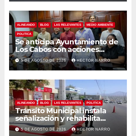
ALINEANDO
BLOG
LAS RELEVANTES
MEDIO AMBIENTE
POLITICA
Se anticipa Ayuntamiento de
Los Cabos con acciones
preventivas ante lluvias en el
5 DE AGOSTO DE 2026
HECTOR NARRO
centro histórico
ALINEANDO
BLOG
LAS RELEVANTES
POLITICA
Tránsito Municipal instala
señalización y rehabilita
cruces peatonales en Los
5 DE AGOSTO DE 2026
HECTOR NARRO
Cabos