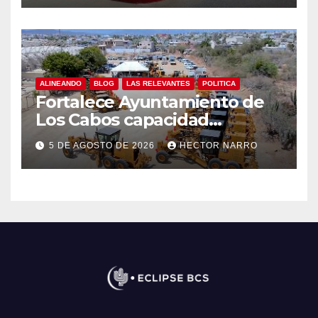
ALINEANDO
BLOG
LAS RELEVANTES
POLITICA
Fortalece Ayuntamiento de
Los Cabos capacidad
operativa de Servicios
5 DE AGOSTO DE 2026
HECTOR NARRO
Públicos con recursos del
FISAM