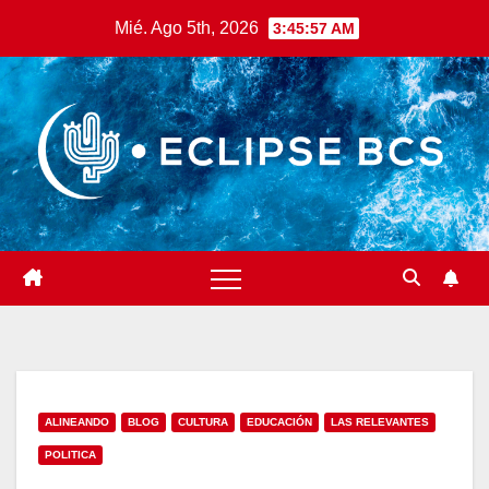
Saltar
Mié. Ago 5th, 2026
3:45:59 AM
al
contenido
ALINEANDO
BLOG
CULTURA
EDUCACIÓN
LAS RELEVANTES
POLITICA