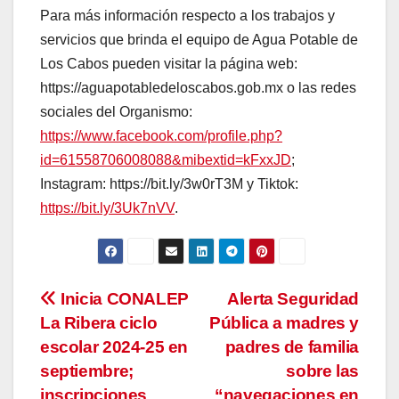
Para más información respecto a los trabajos y
servicios que brinda el equipo de Agua Potable de
Los Cabos pueden visitar la página web:
https://aguapotabledeloscabos.gob.mx o las redes
sociales del Organismo:
https://www.facebook.com/profile.php?
id=61558706008088&mibextid=kFxxJD
;
Instagram: https://bit.ly/3w0rT3M y Tiktok:
https://bit.ly/3Uk7nVV
.
Navegación
Inicia CONALEP
Alerta Seguridad
La Ribera ciclo
Pública a madres y
de
escolar 2024-25 en
padres de familia
entradas
septiembre;
sobre las
inscripciones
“navegaciones en