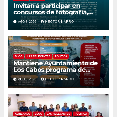
Invitan a participar en
concursos de fotografía,
canto y pintura de las Fiestas
AGO 8, 2026
HECTOR NARRO
Tradicionales La Ribera 2026
BLOG
LAS RELEVANTES
POLITICA
Mantiene Ayuntamiento de
Los Cabos programa de
apoyos para agricultores,
AGO 8, 2026
HECTOR NARRO
ganaderos y apicultores
ALINEANDO
BLOG
LAS RELEVANTES
POLITICA