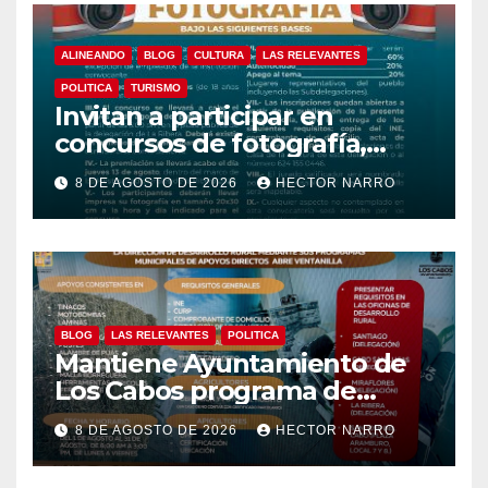
ALINEANDO
BLOG
CULTURA
LAS RELEVANTES
POLITICA
TURISMO
Invitan a participar en
concursos de fotografía,
canto y pintura de las Fiestas
8 DE AGOSTO DE 2026
HECTOR NARRO
Tradicionales La Ribera 2026
BLOG
LAS RELEVANTES
POLITICA
Mantiene Ayuntamiento de
Los Cabos programa de
apoyos para agricultores,
8 DE AGOSTO DE 2026
HECTOR NARRO
ganaderos y apicultores