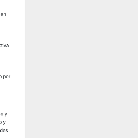
 en
tiva
o por
ón y
o y
edes