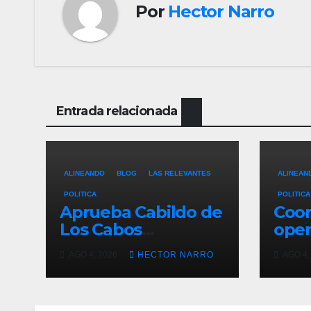
Por
Hector Narro
Entrada relacionada
ALINEANDO
BLOG
LAS RELEVANTES
ALINEAN
POLITICA
POLITICA
Aprueba Cabildo de
Coo
Los Cabos
oper
ampliación de la
segu
AGO 4, 2026
HECTOR NARRO
AGO 4,
Ruta 3 de
carr
transporte público
arra
en San José del
caus