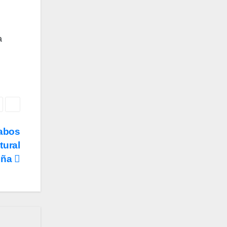
a
abos
tural
eña