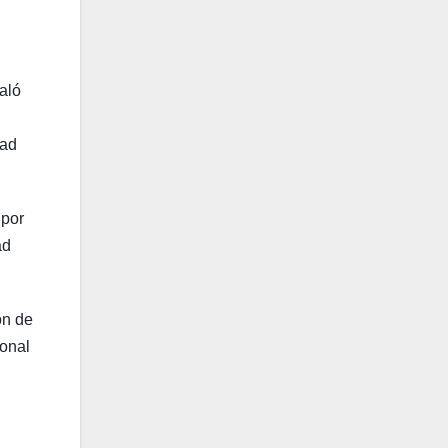
ñaló
dad
 por
ad
ón de
ional