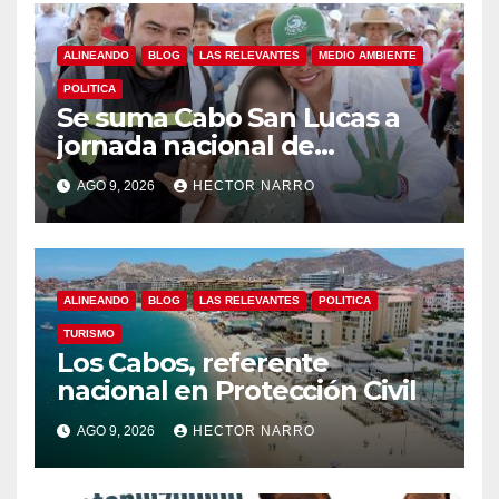
ALINEANDO
BLOG
LAS RELEVANTES
MEDIO AMBIENTE
POLITICA
Se suma Cabo San Lucas a
jornada nacional de
reforestación
AGO 9, 2026
HECTOR NARRO
ALINEANDO
BLOG
LAS RELEVANTES
POLITICA
TURISMO
Los Cabos, referente
nacional en Protección Civil
AGO 9, 2026
HECTOR NARRO