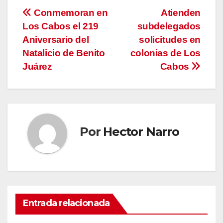
Navegación
Conmemoran en
Atienden
Los Cabos el 219
subdelegados
de
Aniversario del
solicitudes en
entradas
Natalicio de Benito
colonias de Los
Juárez
Cabos
Por
Hector Narro
Entrada relacionada