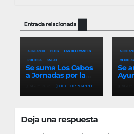
Entrada relacionada
ALINEANDO
BLOG
LAS RELEVANTES
ALINEAN
POLITICA
SALUD
MEDIO A
Se suma Los Cabos
Se a
a Jornadas por la
Ayu
Paz con
Los 
AGO 5, 2026
HECTOR NARRO
AGO 5,
capacitación en
acci
primeros auxilios
prev
para jóvenes
lluv
hist
Deja una respuesta