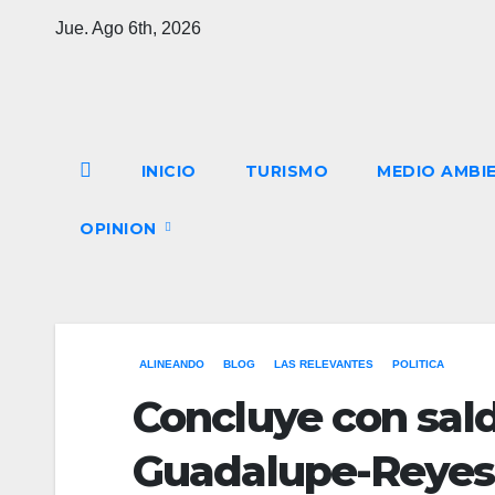
Saltar
Jue. Ago 6th, 2026
al
contenido
INICIO
TURISMO
MEDIO AMBI
OPINION
ALINEANDO
BLOG
LAS RELEVANTES
POLITICA
Concluye con sald
Guadalupe-Reyes 