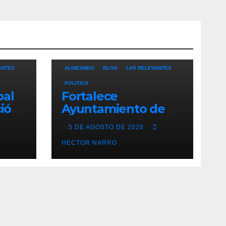
ANTES
ALINEANDO
BLOG
LAS RELEVANTES
POLITICA
pal
Fortalece
ción
Ayuntamiento de
ces
Los Cabos
5 DE AGOSTO DE 2026
Los
capacidad operativa
de Servicios
HECTOR NARRO
Públicos con
recursos del FISAM