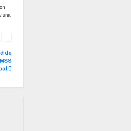
ron
 y una
ed de
 IMSS
pal