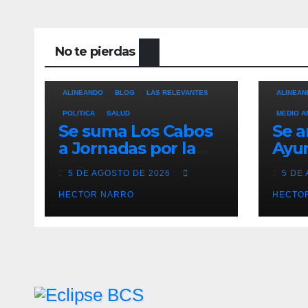
No te pierdas
ALINEANDO
BLOG
LAS RELEVANTES
ALINEAN
POLITICA
SALUD
MEDIO A
Se suma Los Cabos
Se a
a Jornadas por la
Ayu
Paz con
Los 
5 DE AGOSTO DE 2026
5 DE
capacitación en
acci
primeros auxilios
HECTOR NARRO
prev
HECTO
para jóvenes
lluv
hist