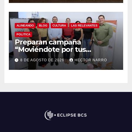
ALINEANDO
BLOG
CULTURA
LAS RELEVANTES
POLITICA
Preparan campaña
“Moviéndote por tus
Derechos 2026” para
8 DE AGOSTO DE 2026
HECTOR NARRO
fortalecer la promoción y
protección de los derechos
humanos