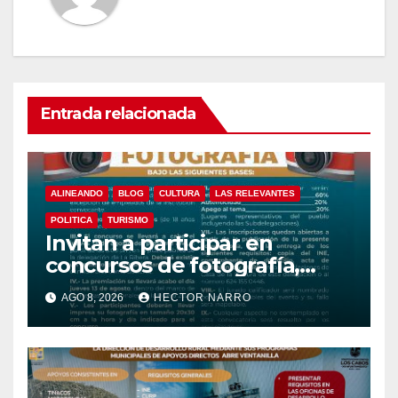
Entrada relacionada
ALINEANDO
BLOG
CULTURA
LAS RELEVANTES
POLITICA
TURISMO
Invitan a participar en
concursos de fotografía,
canto y pintura de las Fiestas
AGO 8, 2026
HECTOR NARRO
Tradicionales La Ribera 2026