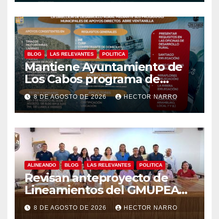
BLOG
LAS RELEVANTES
POLITICA
Mantiene Ayuntamiento de
Los Cabos programa de
apoyos para agricultores,
8 DE AGOSTO DE 2026
HECTOR NARRO
ganaderos y apicultores
ALINEANDO
BLOG
LAS RELEVANTES
POLITICA
Revisan anteproyecto de
Lineamientos del GMUPEA
en Los Cabos
8 DE AGOSTO DE 2026
HECTOR NARRO