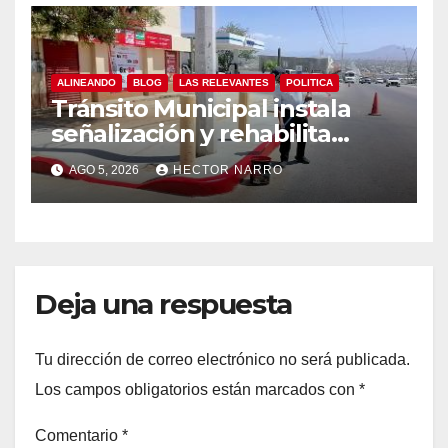
ALINEANDO
BLOG
LAS RELEVANTES
POLITICA
Tránsito Municipal instala
señalización y rehabilita
cruces peatonales en Los
AGO 5, 2026
HECTOR NARRO
Cabos
Deja una respuesta
Tu dirección de correo electrónico no será publicada.
Los campos obligatorios están marcados con
*
Comentario
*