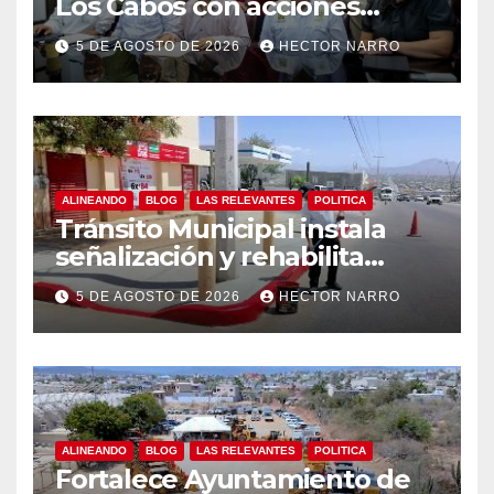
Los Cabos con acciones
preventivas ante lluvias en el
5 DE AGOSTO DE 2026
HECTOR NARRO
centro histórico
ALINEANDO
BLOG
LAS RELEVANTES
POLITICA
Tránsito Municipal instala
señalización y rehabilita
cruces peatonales en Los
5 DE AGOSTO DE 2026
HECTOR NARRO
Cabos
ALINEANDO
BLOG
LAS RELEVANTES
POLITICA
Fortalece Ayuntamiento de