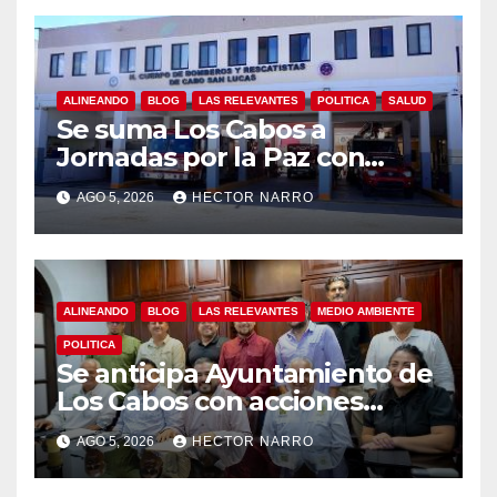
ALINEANDO
BLOG
LAS RELEVANTES
POLITICA
SALUD
Se suma Los Cabos a
Jornadas por la Paz con
capacitación en primeros
AGO 5, 2026
HECTOR NARRO
auxilios para jóvenes
ALINEANDO
BLOG
LAS RELEVANTES
MEDIO AMBIENTE
POLITICA
Se anticipa Ayuntamiento de
Los Cabos con acciones
preventivas ante lluvias en el
AGO 5, 2026
HECTOR NARRO
centro histórico