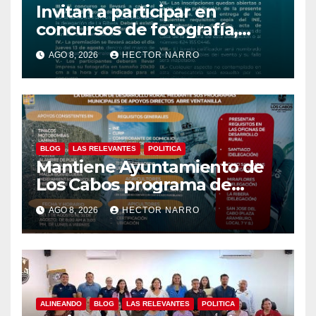
Invitan a participar en
concursos de fotografía,
canto y pintura de las Fiestas
AGO 8, 2026
HECTOR NARRO
Tradicionales La Ribera 2026
BLOG
LAS RELEVANTES
POLITICA
Mantiene Ayuntamiento de
Los Cabos programa de
apoyos para agricultores,
AGO 8, 2026
HECTOR NARRO
ganaderos y apicultores
ALINEANDO
BLOG
LAS RELEVANTES
POLITICA