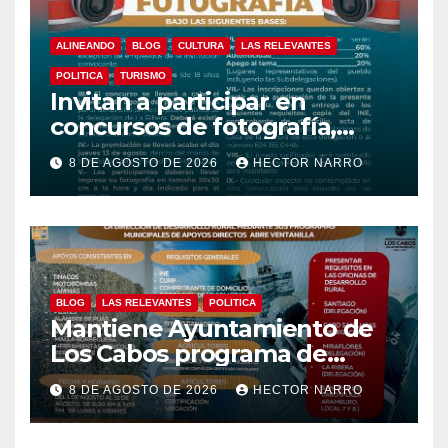
ALINEANDO
BLOG
CULTURA
LAS RELEVANTES
POLITICA
TURISMO
Invitan a participar en
concursos de fotografía,
canto y pintura de las Fiestas
8 DE AGOSTO DE 2026
HECTOR NARRO
Tradicionales La Ribera 2026
BLOG
LAS RELEVANTES
POLITICA
Mantiene Ayuntamiento de
Los Cabos programa de
apoyos para agricultores,
8 DE AGOSTO DE 2026
HECTOR NARRO
ganaderos y apicultores