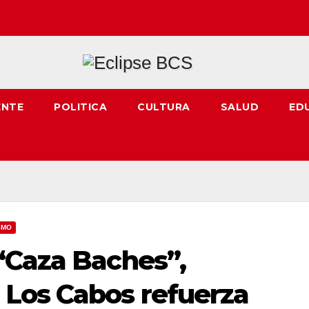
ENTE
POLITICA
CULTURA
SALUD
ED
SMO
“Caza Baches”,
Los Cabos refuerza