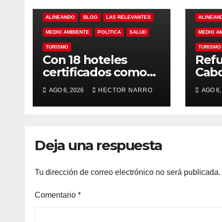
ALINEANDO
BLOG
LAS RELEVANTES
ALINEAN
MEDIO AMBIENTE
POLITICA
SALUD
MEDIO A
TURISMO
TURISMO
Con 18 hoteles
Refu
certificados como
Cabo
refugios
de p
AGO 6, 2026
HECTOR NARRO
AGO 6,
temporales,
resc
Gobierno de Los
ante
Cabos refuerza la
tem
prevención y
cicl
Deja una respuesta
garantiza un
destino seguro
Tu dirección de correo electrónico no será publicada.
Comentario
*