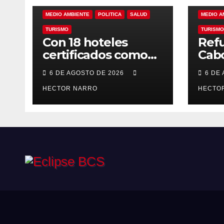
MEDIO AMBIENTE
POLITICA
SALUD
MEDIO A
TURISMO
TURISMO
Con 18 hoteles
Refu
certificados como
Cabo
refugios
prev
6 DE AGOSTO DE 2026
6 DE
temporales,
resc
Gobierno de Los
HECTOR NARRO
ante
HECTO
Cabos refuerza la
tem
prevención y
cicl
garantiza un destino
seguro