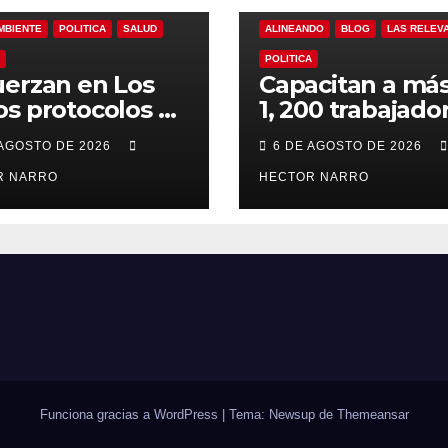
MBIENTE
POLITICA
SALUD
ALINEANDO
BLOG
LAS RELEV
POLITICA
erzan en Los
Capacitan a má
s protocolos de
1, 200 trabajado
ención y
del sector hotel
 AGOSTO DE 2026
6 DE AGOSTO DE 2026
ate en playas
en derechos
 oleaje y
R NARRO
humanos y resp
HECTOR NARRO
porada de
laboral en Los 
ones
Funciona gracias a WordPress
|
Tema: Newsup de
Themeansar