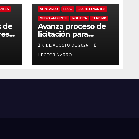
ANTES
ALINEANDO
BLOG
LAS RELEVANTES
MEDIO AMBIENTE
POLITICA
TURISMO
s de
Avanza proceso de
res
licitación para
ero
adquisición de
6 DE AGOSTO DE 2026
maquinaria del Plan
eto
de Regeneración
HECTOR NARRO
Cabos
del Estero Josefino