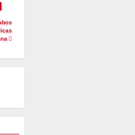
abos
dicas
ana