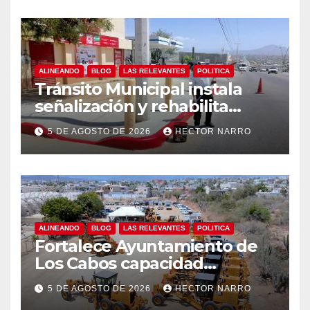
ALINEANDO
BLOG
LAS RELEVANTES
POLITICA
Tránsito Municipal instala
señalización y rehabilita
cruces peatonales en Los
5 DE AGOSTO DE 2026
HECTOR NARRO
Cabos
ALINEANDO
BLOG
LAS RELEVANTES
POLITICA
Fortalece Ayuntamiento de
Los Cabos capacidad
operativa de Servicios
5 DE AGOSTO DE 2026
HECTOR NARRO
Públicos con recursos del