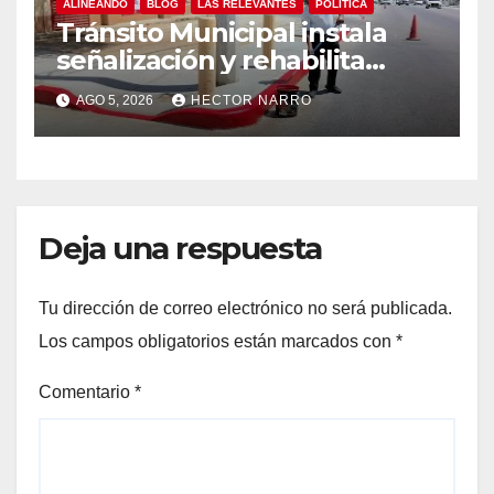
ALINEANDO
BLOG
LAS RELEVANTES
POLITICA
Tránsito Municipal instala
señalización y rehabilita
cruces peatonales en Los
AGO 5, 2026
HECTOR NARRO
Cabos
Deja una respuesta
Tu dirección de correo electrónico no será publicada.
Los campos obligatorios están marcados con
*
Comentario
*