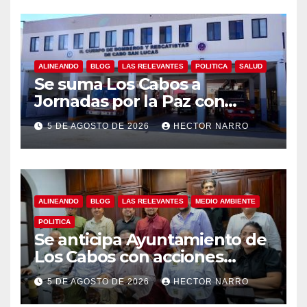
ALINEANDO
BLOG
LAS RELEVANTES
POLITICA
SALUD
Se suma Los Cabos a
Jornadas por la Paz con
capacitación en primeros
5 DE AGOSTO DE 2026
HECTOR NARRO
auxilios para jóvenes
ALINEANDO
BLOG
LAS RELEVANTES
MEDIO AMBIENTE
POLITICA
Se anticipa Ayuntamiento de
Los Cabos con acciones
preventivas ante lluvias en el
5 DE AGOSTO DE 2026
HECTOR NARRO
centro histórico