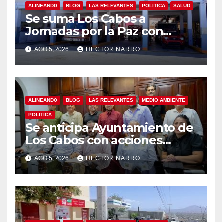
ALINEANDO
BLOG
LAS RELEVANTES
POLITICA
SALUD
Se suma Los Cabos a
Jornadas por la Paz con
capacitación en primeros
AGO 5, 2026
HECTOR NARRO
auxilios para jóvenes
ALINEANDO
BLOG
LAS RELEVANTES
MEDIO AMBIENTE
POLITICA
Se anticipa Ayuntamiento de
Los Cabos con acciones
preventivas ante lluvias en el
AGO 5, 2026
HECTOR NARRO
centro histórico