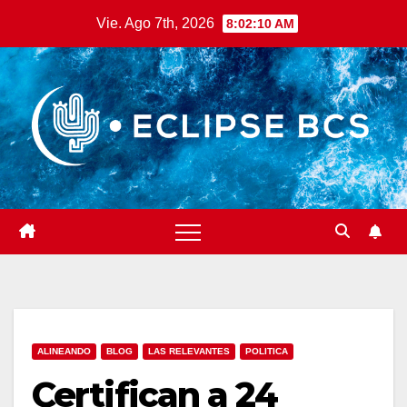
Saltar
Vie. Ago 7th, 2026
8:02:11 AM
al
contenido
ALINEANDO
BLOG
LAS RELEVANTES
POLITICA
Certifican a 24