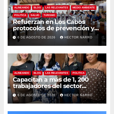
ALINEANDO
BLOG
LAS RELEVANTES
MEDIO AMBIENTE
POLITICA
SALUD
TURISMO
Refuerzan en Los Cabos
protocolos de prevención y
rescate en playas ante oleaje
6 DE AGOSTO DE 2026
HECTOR NARRO
y temporada de ciclones
ALINEANDO
BLOG
LAS RELEVANTES
POLITICA
Capacitan a más de 1, 200
trabajadores del sector
hotelero en derechos
6 DE AGOSTO DE 2026
HECTOR NARRO
humanos y respeto laboral
en Los Cabos