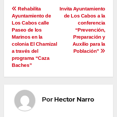
Navegación
Rehabilita
Invita Ayuntamiento
Ayuntamiento de
de Los Cabos a la
de
Los Cabos calle
conferencia
entradas
Paseo de los
“Prevención,
Marinos en la
Preparación y
colonia El Chamizal
Auxilio para la
a través del
Población”
programa “Caza
Baches”
Por
Hector Narro