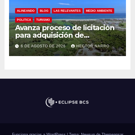
ALINEANDO
BLOG
LAS RELEVANTES
MEDIO AMBIENTE
POLITICA
TURISMO
Avanza proceso de licitación
para adquisición de
maquinaria del Plan de
6 DE AGOSTO DE 2026
HECTOR NARRO
Regeneración del Estero
Josefino
Funciona gracias a WordPress
|
Tema: Newsup de
Themeansar