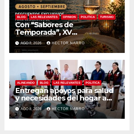
BLOG
LAS RELEVANTES
OPINION
POLITICA
TURISMO
Con “Sabores de
Temporada”, XV
Ayuntamiento de Los Cabos
AGO 8, 2026
HECTOR NARRO
y Canirac impulsan consumo
local con beneficios para
residentes de BCS
ALINEANDO
BLOG
LAS RELEVANTES
POLITICA
Entregan apoyos para salud
y necesidades del hogar a
familias de Cabo San Lucas
AGO 8, 2026
HECTOR NARRO