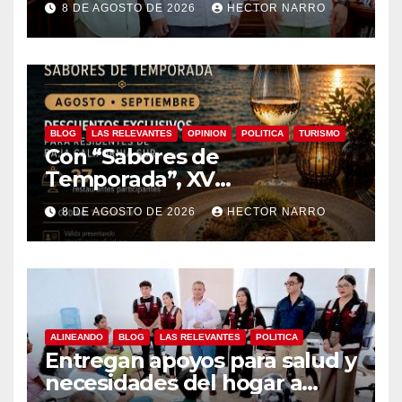
8 DE AGOSTO DE 2026
HECTOR NARRO
edición 2026
BLOG
LAS RELEVANTES
OPINION
POLITICA
TURISMO
Con “Sabores de
Temporada”, XV
Ayuntamiento de Los Cabos y
8 DE AGOSTO DE 2026
HECTOR NARRO
Canirac impulsan consumo
local con beneficios para
residentes de BCS
ALINEANDO
BLOG
LAS RELEVANTES
POLITICA
Entregan apoyos para salud y
necesidades del hogar a