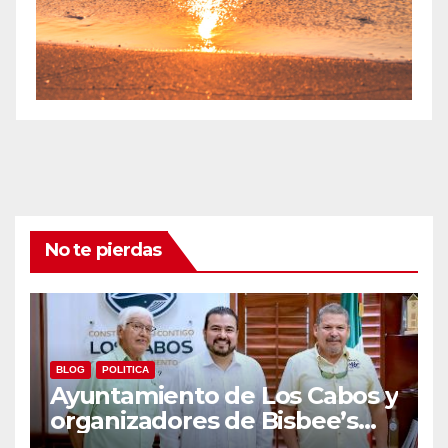
No te pierdas
BLOG
POLITICA
Ayuntamiento de Los Cabos y
organizadores de Bisbee’s
coordinan acciones para