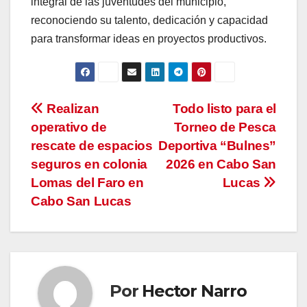
integral de las juventudes del municipio,
reconociendo su talento, dedicación y capacidad
para transformar ideas en proyectos productivos.
Navegación
Realizan
Todo listo para el
operativo de
Torneo de Pesca
de
rescate de espacios
Deportiva “Bulnes”
entradas
seguros en colonia
2026 en Cabo San
Lomas del Faro en
Lucas
Cabo San Lucas
Por
Hector Narro