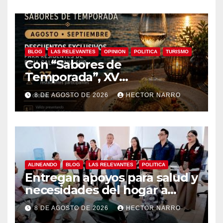
BLOG
LAS RELEVANTES
OPINION
POLITICA
TURISMO
Con “Sabores de
Temporada”, XV
Ayuntamiento de Los Cabos y
8 DE AGOSTO DE 2026
HECTOR NARRO
Canirac impulsan consumo
local con beneficios para
residentes de BCS
ALINEANDO
BLOG
LAS RELEVANTES
POLITICA
Entregan apoyos para salud y
necesidades del hogar a
familias de Cabo San Lucas
8 DE AGOSTO DE 2026
HECTOR NARRO