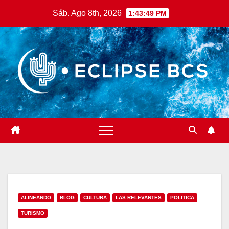
Saltar
Sáb. Ago 8th, 2026
1:43:50 PM
al
contenido
ALINEANDO
BLOG
CULTURA
LAS RELEVANTES
POLITICA
TURISMO