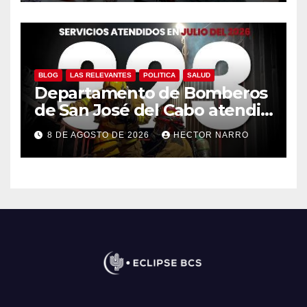
BLOG
LAS RELEVANTES
POLITICA
SALUD
Departamento de Bomberos
de San José del Cabo atendió
323 emergencias durante
8 DE AGOSTO DE 2026
HECTOR NARRO
julio