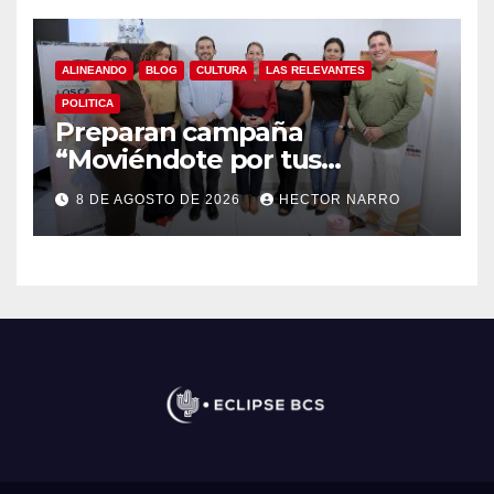
ALINEANDO
BLOG
CULTURA
LAS RELEVANTES
POLITICA
Preparan campaña
“Moviéndote por tus
Derechos 2026” para
8 DE AGOSTO DE 2026
HECTOR NARRO
fortalecer la promoción y
protección de los derechos
humanos