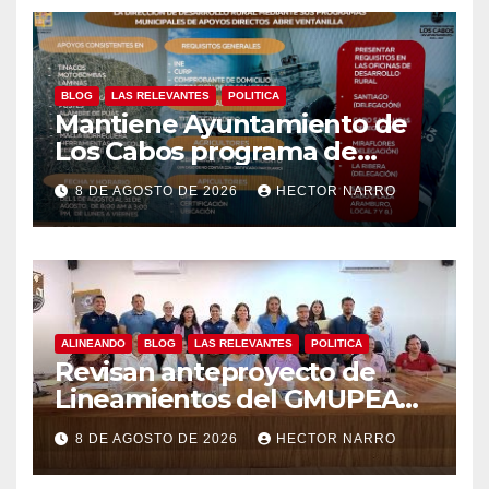
BLOG
LAS RELEVANTES
POLITICA
Mantiene Ayuntamiento de
Los Cabos programa de
apoyos para agricultores,
8 DE AGOSTO DE 2026
HECTOR NARRO
ganaderos y apicultores
ALINEANDO
BLOG
LAS RELEVANTES
POLITICA
Revisan anteproyecto de
Lineamientos del GMUPEA
en Los Cabos
8 DE AGOSTO DE 2026
HECTOR NARRO