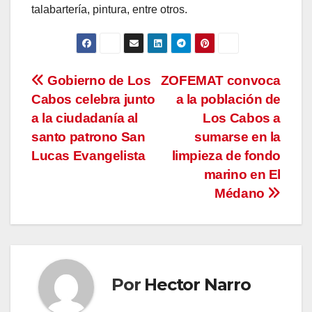
talabartería, pintura, entre otros.
Navegación
Gobierno de Los
ZOFEMAT convoca
Cabos celebra junto
a la población de
de
a la ciudadanía al
Los Cabos a
entradas
santo patrono San
sumarse en la
Lucas Evangelista
limpieza de fondo
marino en El
Médano
Por
Hector Narro