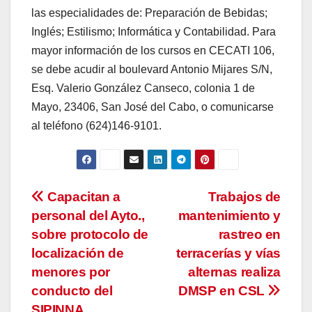
las especialidades de: Preparación de Bebidas;
Inglés; Estilismo; Informática y Contabilidad. Para
mayor información de los cursos en CECATI 106,
se debe acudir al boulevard Antonio Mijares S/N,
Esq. Valerio González Canseco, colonia 1 de
Mayo, 23406, San José del Cabo, o comunicarse
al teléfono (624)146-9101.
Navegación
Capacitan a
Trabajos de
personal del Ayto.,
mantenimiento y
de
sobre protocolo de
rastreo en
entradas
localización de
terracerías y vías
menores por
alternas realiza
conducto del
DMSP en CSL
SIPINNA