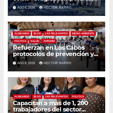
Gobierno de Los Cabos
AGO 6, 2026
HECTOR NARRO
refuerza la prevención y
garantiza un destino seguro
ALINEANDO
BLOG
LAS RELEVANTES
MEDIO AMBIENTE
POLITICA
SALUD
TURISMO
Refuerzan en Los Cabos
protocolos de prevención y
rescate en playas ante oleaje
AGO 6, 2026
HECTOR NARRO
y temporada de ciclones
ALINEANDO
BLOG
LAS RELEVANTES
POLITICA
Capacitan a más de 1, 200
trabajadores del sector