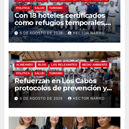
POLITICA
SALUD
TURISMO
Con 18 hoteles certificados
como refugios temporales,
Gobierno de Los Cabos
6 DE AGOSTO DE 2026
HECTOR NARRO
refuerza la prevención y
garantiza un destino seguro
ALINEANDO
BLOG
LAS RELEVANTES
MEDIO AMBIENTE
POLITICA
SALUD
TURISMO
Refuerzan en Los Cabos
protocolos de prevención y
rescate en playas ante oleaje
6 DE AGOSTO DE 2026
HECTOR NARRO
y temporada de ciclones