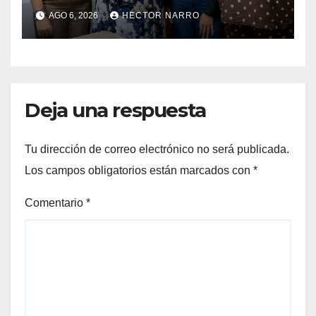
hotelero en derechos
AGO 6, 2026
HECTOR NARRO
humanos y respeto laboral
en Los Cabos
Deja una respuesta
Tu dirección de correo electrónico no será publicada.
Los campos obligatorios están marcados con
*
Comentario
*