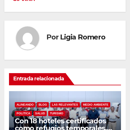
Por
Ligia Romero
Entrada relacionada
ALINEANDO
BLOG
LAS RELEVANTES
MEDIO AMBIENTE
POLITICA
SALUD
TURISMO
Con 18 hoteles certificados
como refugios temporales,