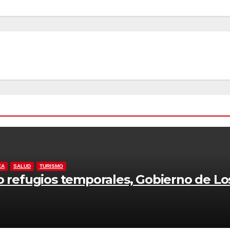
CA
SALUD
TURISMO
o refugios temporales, Gobierno de Lo