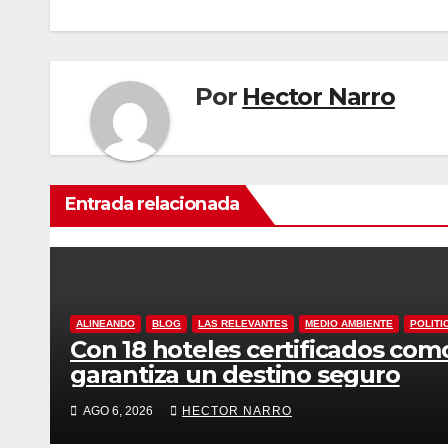
entradas
Por
Hector Narro
Entrada relacionada
ALINEANDO
BLOG
LAS RELEVANTES
MEDIO AMBIENTE
POLITI
Con 18 hoteles certificados com
garantiza un destino seguro
AGO 6, 2026
HECTOR NARRO