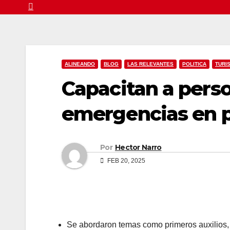
ALINEANDO
BLOG
LAS RELEVANTES
POLITICA
TURI
Capacitan a pers
emergencias en p
Por
Hector Narro
FEB 20, 2025
Se abordaron temas como primeros auxilios,