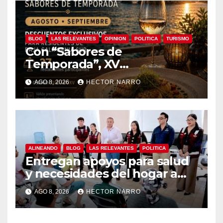
BLOG
LAS RELEVANTES
OPINION
POLITICA
TURISMO
Con “Sabores de
Temporada”, XV
Ayuntamiento de Los Cabos
AGO 8, 2026
HECTOR NARRO
y Canirac impulsan consumo
local con beneficios para
residentes de BCS
ALINEANDO
BLOG
LAS RELEVANTES
POLITICA
Entregan apoyos para salud
y necesidades del hogar a
familias de Cabo San Lucas
AGO 8, 2026
HECTOR NARRO