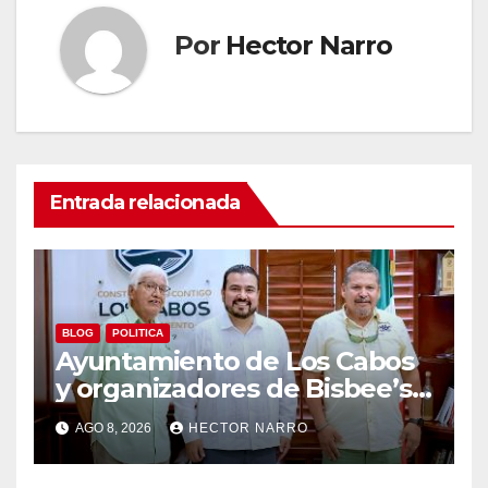
Por
Hector Narro
Entrada relacionada
BLOG
POLITICA
Ayuntamiento de Los Cabos
y organizadores de Bisbee’s
coordinan acciones para
AGO 8, 2026
HECTOR NARRO
edición 2026