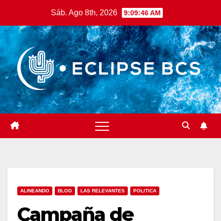
Saltar
Sáb. Ago 8th, 2026
9:09:47 AM
al
contenido
ALINEANDO
BLOG
LAS RELEVANTES
POLITICA
Campaña de