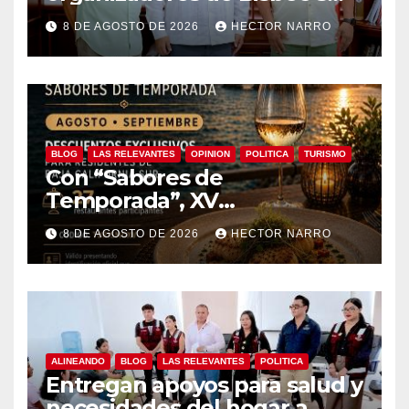
coordinan acciones para
8 DE AGOSTO DE 2026
HECTOR NARRO
edición 2026
BLOG
LAS RELEVANTES
OPINION
POLITICA
TURISMO
Con “Sabores de
Temporada”, XV
Ayuntamiento de Los Cabos y
8 DE AGOSTO DE 2026
HECTOR NARRO
Canirac impulsan consumo
local con beneficios para
residentes de BCS
ALINEANDO
BLOG
LAS RELEVANTES
POLITICA
Entregan apoyos para salud y
necesidades del hogar a