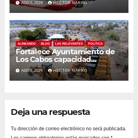
AGO 5, 2026
HECTOR NARRO
Cabos
ALINEANDO
BLOG
LAS RELEVANTES
POLITICA
Fortalece Ayuntamiento de
Los Cabos capacidad
operativa de Servicios
AGO 5, 2026
HECTOR NARRO
Públicos con recursos del
FISAM
Deja una respuesta
Tu dirección de correo electrónico no será publicada.
Los campos obligatorios están marcados con
*