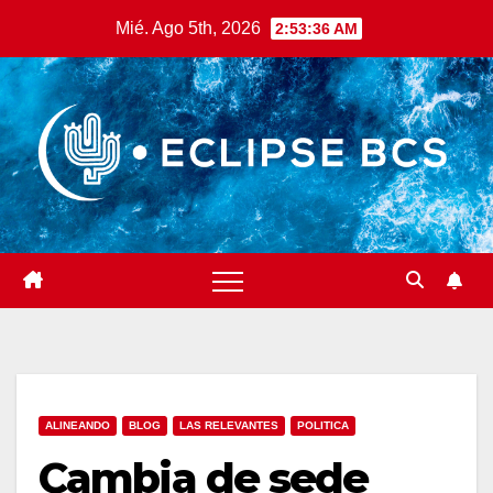
Saltar
Mié. Ago 5th, 2026
2:53:37 AM
al
contenido
ALINEANDO
BLOG
LAS RELEVANTES
POLITICA
Cambia de sede