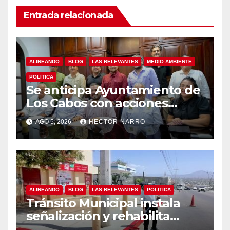
Entrada relacionada
ALINEANDO
BLOG
LAS RELEVANTES
MEDIO AMBIENTE
POLITICA
Se anticipa Ayuntamiento de
Los Cabos con acciones
preventivas ante lluvias en el
AGO 5, 2026
HECTOR NARRO
centro histórico
ALINEANDO
BLOG
LAS RELEVANTES
POLITICA
Tránsito Municipal instala
señalización y rehabilita
cruces peatonales en Los