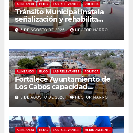
ALINEANDO
BLOG
LAS RELEVANTES
POLITICA
Tránsito Municipal instala
señalización y rehabilita
cruces peatonales en Los
5 DE AGOSTO DE 2026
HECTOR NARRO
Cabos
ALINEANDO
BLOG
LAS RELEVANTES
POLITICA
Fortalece Ayuntamiento de
Los Cabos capacidad
operativa de Servicios
5 DE AGOSTO DE 2026
HECTOR NARRO
Públicos con recursos del
FISAM
ALINEANDO
BLOG
LAS RELEVANTES
MEDIO AMBIENTE