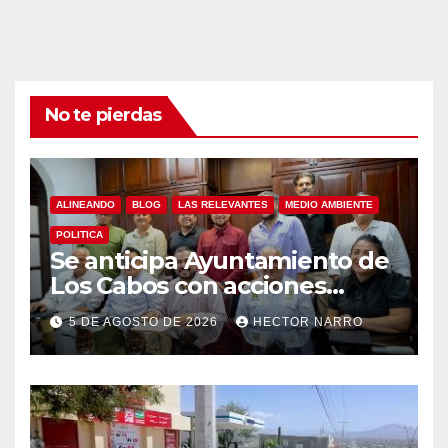
No te pierdas
ALINEANDO
BLOG
LAS RELEVANTES
MEDIO AMBIENTE
POLITICA
Se anticipa Ayuntamiento de
Los Cabos con acciones
preventivas ante lluvias en el
5 DE AGOSTO DE 2026
HECTOR NARRO
centro histórico