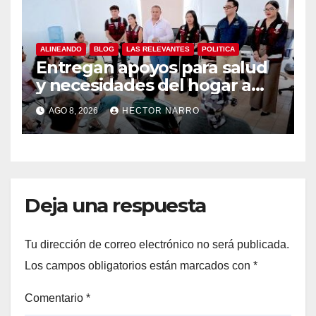
residentes de BCS
ALINEANDO
BLOG
LAS RELEVANTES
POLITICA
Entregan apoyos para salud
y necesidades del hogar a
familias de Cabo San Lucas
AGO 8, 2026
HECTOR NARRO
Deja una respuesta
Tu dirección de correo electrónico no será publicada.
Los campos obligatorios están marcados con
*
Comentario
*