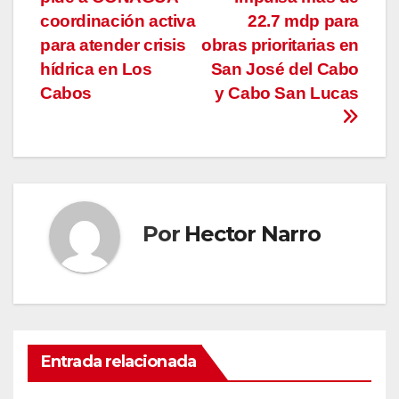
de
coordinación activa
22.7 mdp para
entradas
para atender crisis
obras prioritarias en
hídrica en Los
San José del Cabo
Cabos
y Cabo San Lucas
Por
Hector Narro
Entrada relacionada