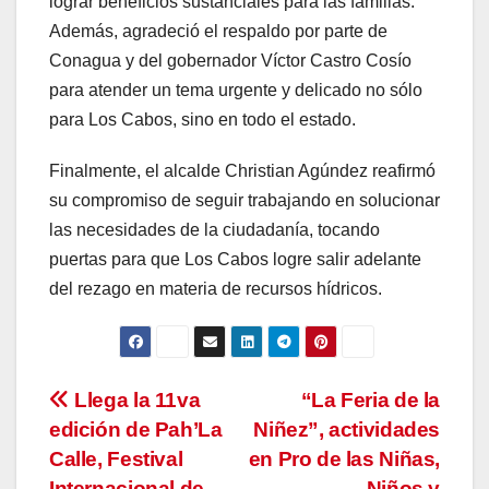
lograr beneficios sustanciales para las familias.
Además, agradeció el respaldo por parte de
Conagua y del gobernador Víctor Castro Cosío
para atender un tema urgente y delicado no sólo
para Los Cabos, sino en todo el estado.
Finalmente, el alcalde Christian Agúndez reafirmó
su compromiso de seguir trabajando en solucionar
las necesidades de la ciudadanía, tocando
puertas para que Los Cabos logre salir adelante
del rezago en materia de recursos hídricos.
Navegación
Llega la 11va
“La Feria de la
edición de Pah’La
Niñez”, actividades
de
Calle, Festival
en Pro de las Niñas,
Internacional de
Niños y