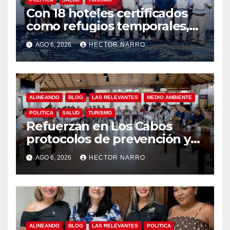
Con 18 hoteles certificados
como refugios temporales,
Gobierno de Los Cabos
AGO 6, 2026
HECTOR NARRO
refuerza la prevención y
garantiza un destino seguro
ALINEANDO
BLOG
LAS RELEVANTES
MEDIO AMBIENTE
POLITICA
SALUD
TURISMO
Refuerzan en Los Cabos
protocolos de prevención y
rescate en playas ante oleaje
AGO 6, 2026
HECTOR NARRO
y temporada de ciclones
ALINEANDO
BLOG
LAS RELEVANTES
POLITICA