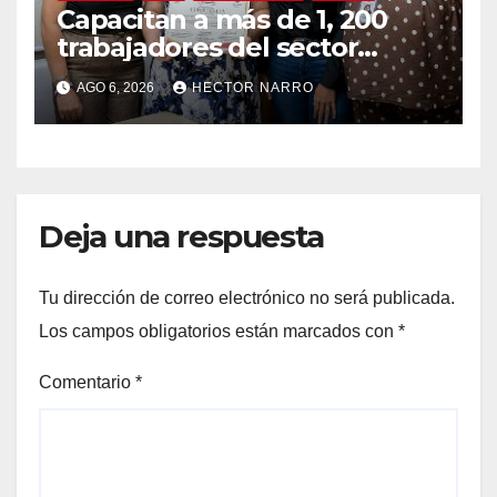
Capacitan a más de 1, 200
trabajadores del sector
hotelero en derechos
AGO 6, 2026
HECTOR NARRO
humanos y respeto laboral
en Los Cabos
Deja una respuesta
Tu dirección de correo electrónico no será publicada.
Los campos obligatorios están marcados con
*
Comentario
*