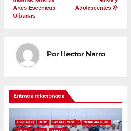
entradas
Artes Escénicas
Adolescentes
Urbanas
Por
Hector Narro
Entrada relacionada
ALINEANDO
BLOG
LAS RELEVANTES
MEDIO AMBIENTE
POLITICA
SALUD
TURISMO