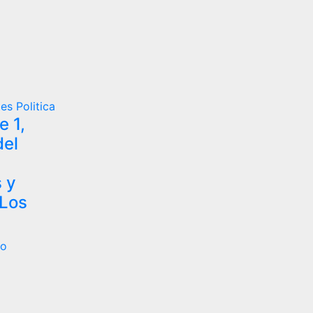
tes
Politica
 1,
del
 y
 Los
ro