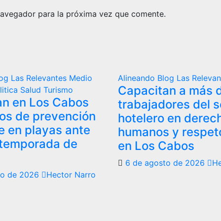
navegador para la próxima vez que comente.
log
Las Relevantes
Medio
Alineando
Blog
Las Releva
Capacitan a más d
litica
Salud
Turismo
an en Los Cabos
trabajadores del s
os de prevención
hotelero en derec
e en playas ante
humanos y respeto
 temporada de
en Los Cabos
6 de agosto de 2026
He
to de 2026
Hector Narro