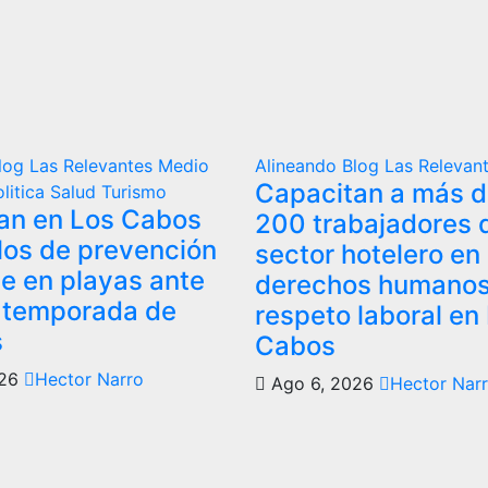
log
Las Relevantes
Medio
Alineando
Blog
Las Relevan
Capacitan a más de
olitica
Salud
Turismo
an en Los Cabos
200 trabajadores 
los de prevención
sector hotelero en
te en playas ante
derechos humanos
y temporada de
respeto laboral en
s
Cabos
026
Hector Narro
Ago 6, 2026
Hector Nar