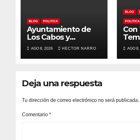
BLOG
BLOG
POLITICA
POLITICA
Ayuntamiento de
Con 
Los Cabos y
Temp
organizadores de
Ayu
AGO 8, 2026
HECTOR NARRO
AGO 8,
Bisbee’s coordinan
Los 
acciones para
imp
edición 2026
loca
para
Deja una respuesta
BCS
Tu dirección de correo electrónico no será publicada.
Comentario
*