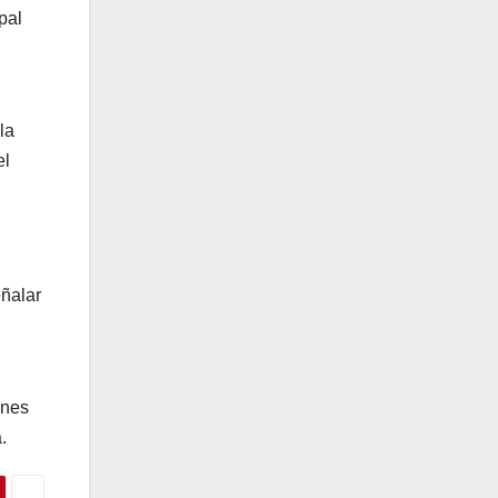
pal
la
el
eñalar
ones
.