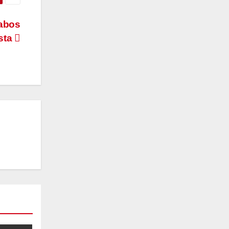
Cabos
ista