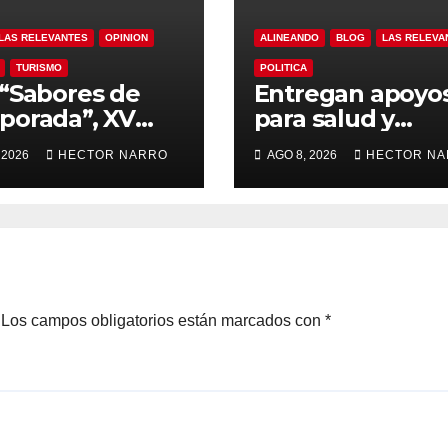
LAS RELEVANTES
OPINION
ALINEANDO
BLOG
LAS RELEVA
TURISMO
POLITICA
“Sabores de
Entregan apoyo
orada”, XV
para salud y
ntamiento de
necesidades del
 2026
HECTOR NARRO
AGO 8, 2026
HECTOR N
Cabos y Canirac
hogar a familias
ulsan consumo
Cabo San Lucas
l con beneficios
 residentes de
Los campos obligatorios están marcados con
*