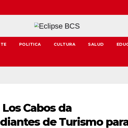
NTE
POLITICA
CULTURA
SALUD
EDU
 Los Cabos da
udiantes de Turismo par