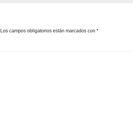
ias en el centro
órico
Los campos obligatorios están marcados con
*