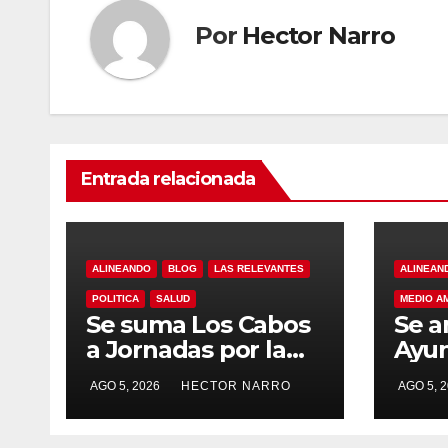
Por
Hector Narro
Entrada relacionada
ALINEANDO
BLOG
LAS RELEVANTES
ALINEAN
POLITICA
SALUD
MEDIO A
Se suma Los Cabos
Se a
a Jornadas por la
Ayu
Paz con
Los 
AGO 5, 2026
HECTOR NARRO
AGO 5, 
capacitación en
acci
primeros auxilios
prev