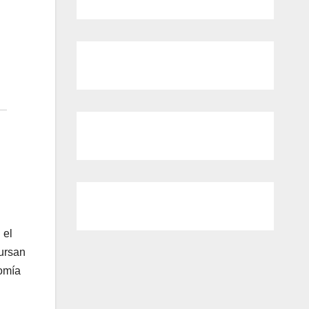
 el
cursan
nomía