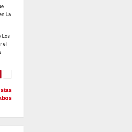
ue
 en La
e Los
r el
a
estas
abos