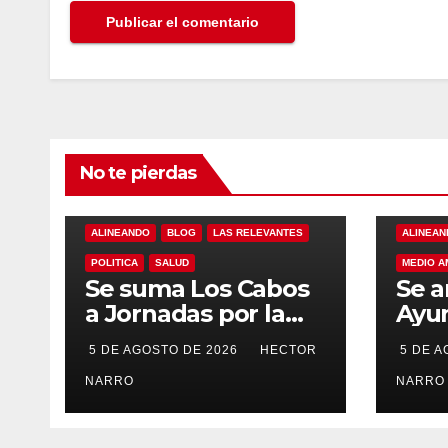
No te pierdas
ALINEANDO
BLOG
LAS RELEVANTES
ALINEAN
POLITICA
SALUD
MEDIO A
Se suma Los Cabos
Se a
a Jornadas por la
Ayu
Paz con
Los 
5 DE AGOSTO DE 2026
HECTOR
5 DE 
capacitación en
acci
primeros auxilios
NARRO
prev
NARRO
para jóvenes
lluv
hist