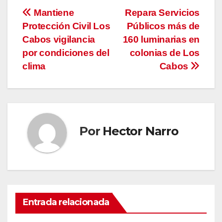
Navegación
Mantiene
Repara Servicios
Protección Civil Los
Públicos más de
de
Cabos vigilancia
160 luminarias en
entradas
por condiciones del
colonias de Los
clima
Cabos
Por
Hector Narro
Entrada relacionada