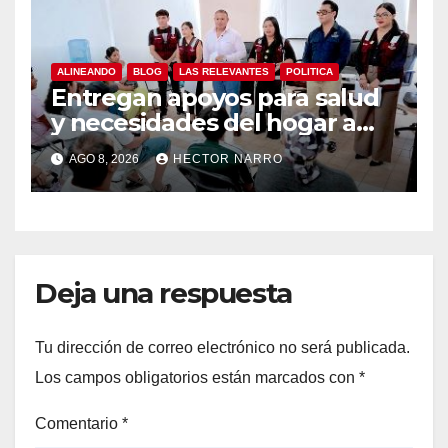
residentes de BCS
ALINEANDO
BLOG
LAS RELEVANTES
POLITICA
Entregan apoyos para salud
y necesidades del hogar a
familias de Cabo San Lucas
AGO 8, 2026
HECTOR NARRO
Deja una respuesta
Tu dirección de correo electrónico no será publicada.
Los campos obligatorios están marcados con
*
Comentario
*