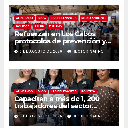
ALINEANDO
BLOG
LAS RELEVANTES
MEDIO AMBIENTE
POLITICA
SALUD
TURISMO
Refuerzan en Los Cabos
protocolos de prevención y
rescate en playas ante oleaje
6 DE AGOSTO DE 2026
HECTOR NARRO
y temporada de ciclones
ALINEANDO
BLOG
LAS RELEVANTES
POLITICA
Capacitan a más de 1, 200
trabajadores del sector
hotelero en derechos
6 DE AGOSTO DE 2026
HECTOR NARRO
humanos y respeto laboral
en Los Cabos