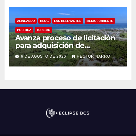
ALINEANDO
BLOG
LAS RELEVANTES
MEDIO AMBIENTE
POLITICA
TURISMO
Avanza proceso de licitación
para adquisición de
maquinaria del Plan de
6 DE AGOSTO DE 2026
HECTOR NARRO
Regeneración del Estero
Josefino