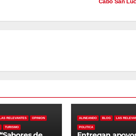
Cabo San Lu
LAS RELEVANTES
OPINION
ALINEANDO
BLOG
LAS RELEVA
TURISMO
POLITICA
“Sabores de
Entregan apoyo