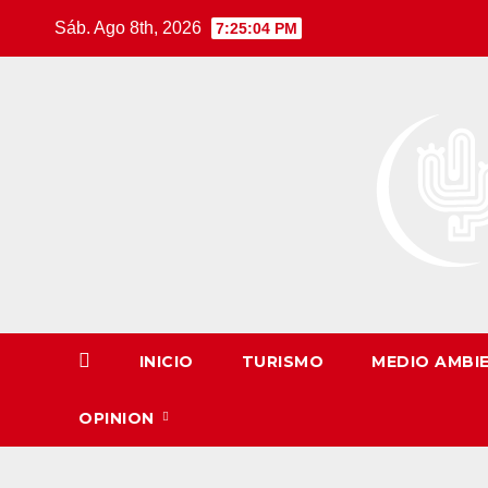
Saltar
Sáb. Ago 8th, 2026
7:25:05 PM
al
contenido
INICIO
TURISMO
MEDIO AMBI
OPINION