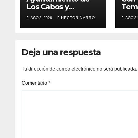
Los Cabos y
Temp
organizadores de
Ayu
AGO 8, 2026
HECTOR NARRO
AGO 8,
Bisbee’s coordinan
Los 
acciones para
imp
edición 2026
loca
para
Deja una respuesta
BCS
Tu dirección de correo electrónico no será publicada.
Comentario
*