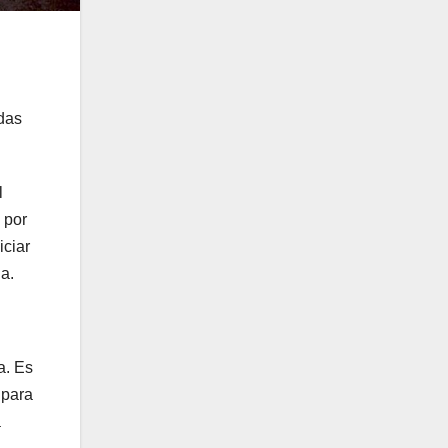
adas
l
 por
iciar
a.
a. Es
 para
a