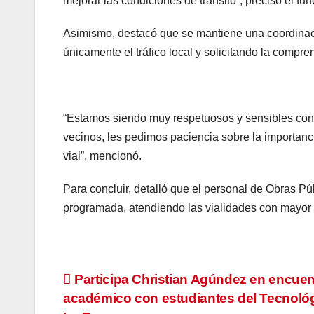
mejorar las condiciones de tránsito”, precisó el fun
Asimismo, destacó que se mantiene una coordinaci
únicamente el tráfico local y solicitando la compre
“Estamos siendo muy respetuosos y sensibles con
vecinos, les pedimos paciencia sobre la importanc
vial”, mencionó.
Para concluir, detalló que el personal de Obras P
programada, atendiendo las vialidades con mayor 
Navegación
Participa Christian Agúndez en encuen
académico con estudiantes del Tecnoló
de