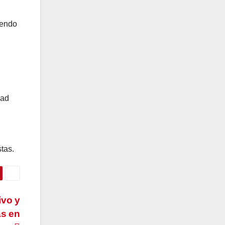
iendo
dad
tas.
ivo y
as en