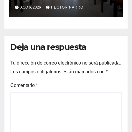
rescate en playas ante oleaje
AGO 6, 2026
HECTOR NARRO
y temporada de ciclones
Deja una respuesta
Tu dirección de correo electrónico no será publicada.
Los campos obligatorios están marcados con
*
Comentario
*