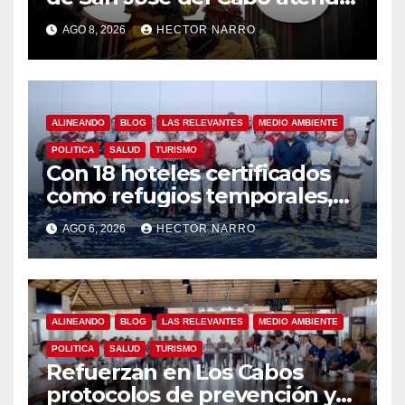
323 emergencias durante
AGO 8, 2026
HECTOR NARRO
julio
ALINEANDO
BLOG
LAS RELEVANTES
MEDIO AMBIENTE
POLITICA
SALUD
TURISMO
Con 18 hoteles certificados
como refugios temporales,
Gobierno de Los Cabos
AGO 6, 2026
HECTOR NARRO
refuerza la prevención y
garantiza un destino seguro
ALINEANDO
BLOG
LAS RELEVANTES
MEDIO AMBIENTE
POLITICA
SALUD
TURISMO
Refuerzan en Los Cabos
protocolos de prevención y